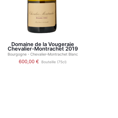
Domaine de la Vougeraie
Chevalier-Montrachet 2019
Bourgogne - Chevalier-Montrachet Blanc
600,00
€
Bouteille (75cl)
This
product
has
multiple
variants.
The
options