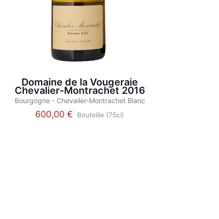
Domaine de la Vougeraie
Chevalier-Montrachet 2016
Bourgogne - Chevalier-Montrachet Blanc
600,00
€
Bouteille (75cl)
This
product
has
multiple
variants.
The
options