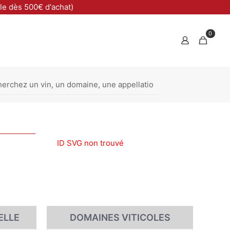
ble dès 500€ d'achat)
0
ID SVG non trouvé
ELLE
DOMAINES VITICOLES