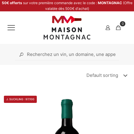
50€ offerts
sur votre première commande avec le code :
MONTAGNAC
(Offre
valable dès 500€ d'achat)
0
J. SUCKLING : 97/100