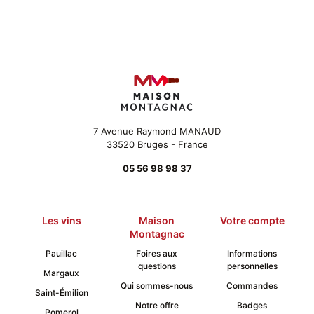
variants.
The
options
may
be
chosen
on
the
product
page
7 Avenue Raymond MANAUD
33520 Bruges - France
05 56 98 98 37
Les vins
Maison
Votre compte
Montagnac
Pauillac
Foires aux
Informations
questions
personnelles
Margaux
Qui sommes-nous
Commandes
Saint-Émilion
Notre offre
Badges
Pomerol