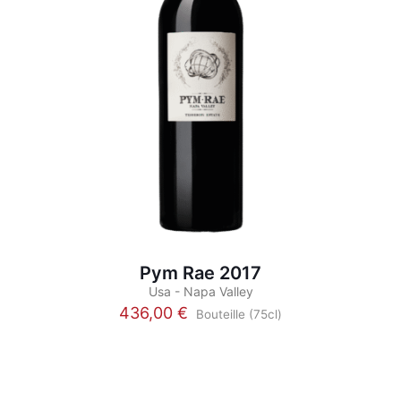
Pym Rae 2017
Usa - Napa Valley
436,00
€
Bouteille (75cl)
This
product
has
multiple