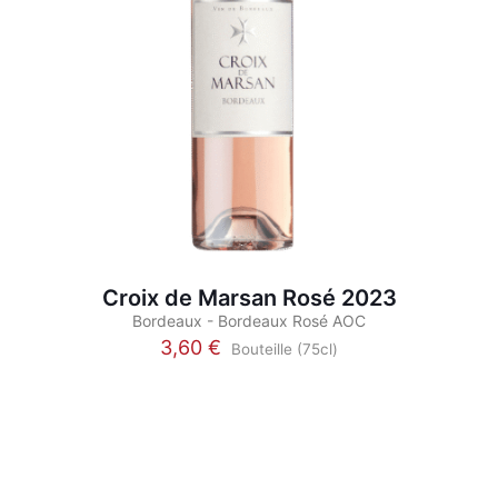
Croix de Marsan Rosé 2023
Bordeaux - Bordeaux Rosé AOC
3,60
€
Bouteille (75cl)
Ce
produit
a
plusieurs
variations.
Les