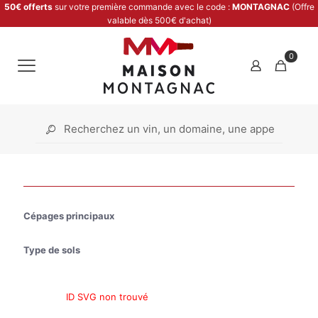
50€ offerts
sur votre première commande avec le code :
MONTAGNAC
(Offre
valable dès 500€ d'achat)
0
Cépages principaux
Type de sols
ID SVG non trouvé