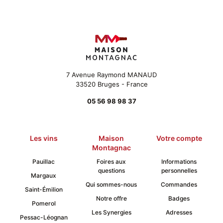
options
peuvent
être
choisies
sur
la
page
du
7 Avenue Raymond MANAUD
produit
33520 Bruges - France
05 56 98 98 37
Les vins
Maison
Votre compte
Montagnac
Pauillac
Foires aux
Informations
questions
personnelles
Margaux
Qui sommes-nous
Commandes
Saint-Émilion
Notre offre
Badges
Pomerol
Les Synergies
Adresses
Pessac-Léognan