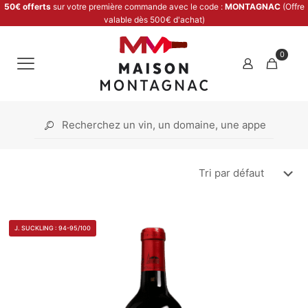
50€ offerts
sur votre première commande avec le code :
MONTAGNAC
(Offre
valable dès 500€ d'achat)
0
J. SUCKLING : 94-95/100