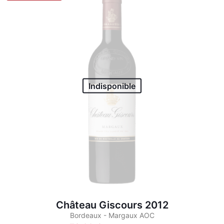
variations.
Les
options
peuvent
être
choisies
sur
la
page
Indisponible
du
produit
Château Giscours 2012
Bordeaux - Margaux AOC