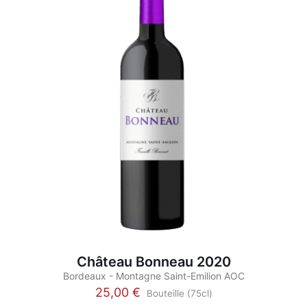
options
peuvent
être
choisies
sur
la
page
du
produit
Château Bonneau 2020
Bordeaux - Montagne Saint-Emilion AOC
25,00
€
Bouteille (75cl)