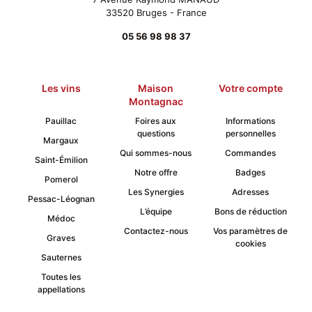
produit
33520 Bruges - France
05 56 98 98 37
Les vins
Maison
Votre compte
Montagnac
Pauillac
Foires aux
Informations
questions
personnelles
Margaux
Qui sommes-nous
Commandes
Saint-Émilion
Notre offre
Badges
Pomerol
Les Synergies
Adresses
Pessac-Léognan
L’équipe
Bons de réduction
Médoc
Contactez-nous
Vos paramètres de
Graves
cookies
Sauternes
Toutes les
appellations