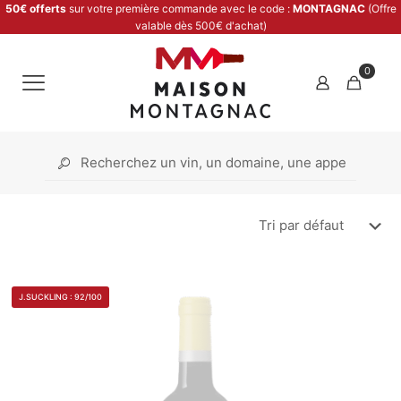
50€ offerts
sur votre première commande avec le code :
MONTAGNAC
(Offre
valable dès 500€ d'achat)
0
J.SUCKLING : 92/100