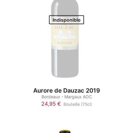
Indisponible
Aurore de Dauzac 2019
Bordeaux - Margaux AOC
24,95
€
Bouteille (75cl)
Ce
produit
a
plusieurs