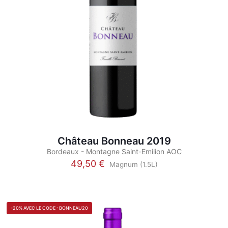
la
page
du
produit
Château Bonneau 2019
Bordeaux - Montagne Saint-Emilion AOC
49,50
€
Magnum (1.5L)
Ce
produit
a
plusieurs
-20% AVEC LE CODE : BONNEAU20
variations.
Les