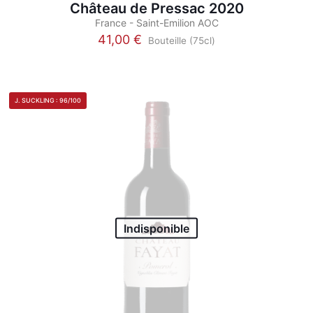
Château de Pressac 2020
France - Saint-Emilion AOC
41,00
€
Bouteille (75cl)
Ce
produit
a
plusieurs
J. SUCKLING : 96/100
variations.
Les
options
peuvent
être
choisies
sur
la
page
Indisponible
du
produit