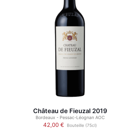
peuvent
être
choisies
sur
la
page
du
produit
Château de Fieuzal 2019
Bordeaux - Pessac-Léognan AOC
42,00
€
Bouteille (75cl)
Ce
produit