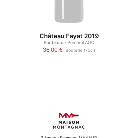
Château Fayat 2019
Bordeaux - Pomerol AOC
36,00
€
Bouteille (75cl)
Ce
produit
a
plusieurs
variations.
Les
options
peuvent
être
choisies
sur
la
page
du
7 Avenue Raymond MANAUD