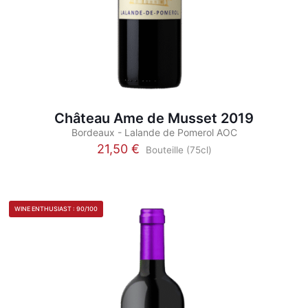
Château Ame de Musset 2019
Bordeaux - Lalande de Pomerol AOC
21,50
€
Bouteille (75cl)
Ce
produit
a
plusieurs
WINE ENTHUSIAST : 90/100
variations.
Les
options
peuvent
être
choisies
sur