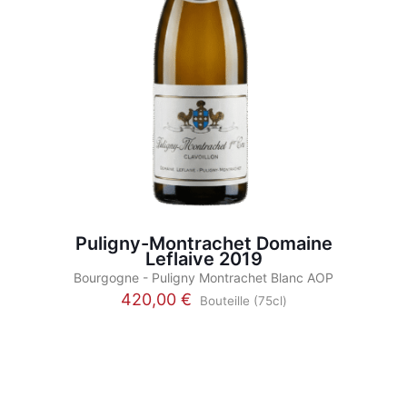
Puligny-Montrachet Domaine
Leflaive 2019
Bourgogne - Puligny Montrachet Blanc AOP
420,00
€
Bouteille (75cl)
Ce
produit
a
plusieurs
variations.