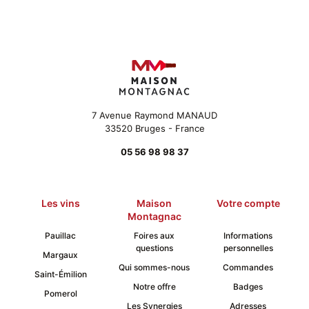
Les
options
peuvent
être
choisies
sur
la
page
du
7 Avenue Raymond MANAUD
produit
33520 Bruges - France
05 56 98 98 37
Les vins
Maison
Votre compte
Montagnac
Pauillac
Foires aux
Informations
questions
personnelles
Margaux
Qui sommes-nous
Commandes
Saint-Émilion
Notre offre
Badges
Pomerol
Les Synergies
Adresses