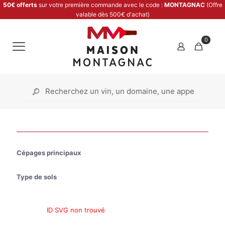
50€ offerts
sur votre première commande avec le code :
MONTAGNAC
(Offre
valable dès 500€ d'achat)
0
Cépages principaux
Type de sols
ID SVG non trouvé