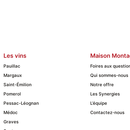
produit
a
plusieurs
variations.
Les
options
Les vins
Maison Monta
peuvent
être
Pauillac
Foires aux questio
choisies
Margaux
Qui sommes-nous
sur
Saint-Émilion
Notre offre
la
Pomerol
Les Synergies
page
Pessac-Léognan
L’équipe
du
Médoc
Contactez-nous
produit
Graves