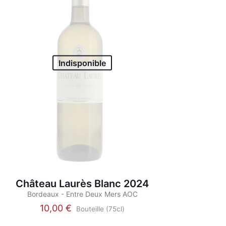
Indisponible
Château Laurès Blanc 2024
Bordeaux - Entre Deux Mers AOC
10,00
€
Bouteille (75cl)
Ce