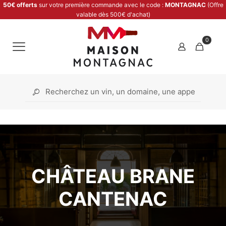
50€ offerts
sur votre première commande avec le code :
MONTAGNAC
(Offre
valable dès 500€ d'achat)
0
CHÂTEAU BRANE
CANTENAC