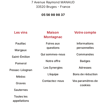
7 Avenue Raymond MANAUD
produit
33520 Bruges - France
05 56 98 98 37
Les vins
Maison
Votre compte
Montagnac
Pauillac
Foires aux
Informations
questions
personnelles
Margaux
Qui sommes-nous
Commandes
Saint-Émilion
Notre offre
Badges
Pomerol
Les Synergies
Adresses
Pessac-Léognan
L’équipe
Bons de réduction
Médoc
Contactez-nous
Vos paramètres de
Graves
cookies
Sauternes
Toutes les
appellations