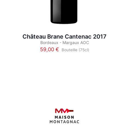
Château Brane Cantenac 2017
Bordeaux - Margaux AOC
59,00
€
Bouteille (75cl)
Ce
produit
a
plusieurs
variations.
Les
options
peuvent
être
choisies
sur
la
page
du