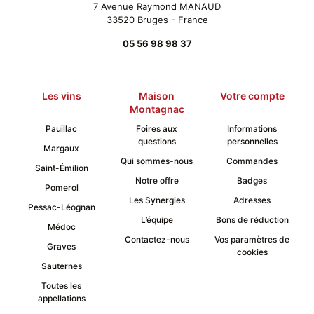
7 Avenue Raymond MANAUD
produit
33520 Bruges - France
05 56 98 98 37
Les vins
Maison
Votre compte
Montagnac
Pauillac
Foires aux
Informations
questions
personnelles
Margaux
Qui sommes-nous
Commandes
Saint-Émilion
Notre offre
Badges
Pomerol
Les Synergies
Adresses
Pessac-Léognan
L’équipe
Bons de réduction
Médoc
Contactez-nous
Vos paramètres de
Graves
cookies
Sauternes
Toutes les
appellations