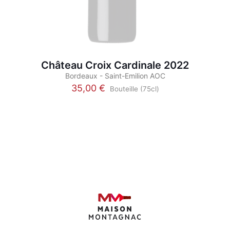
Château Croix Cardinale 2022
Bordeaux - Saint-Emilion AOC
35,00
€
Bouteille (75cl)
Ce
produit
a
plusieurs
variations.
Les
options
peuvent
être
choisies
sur
la
page
du