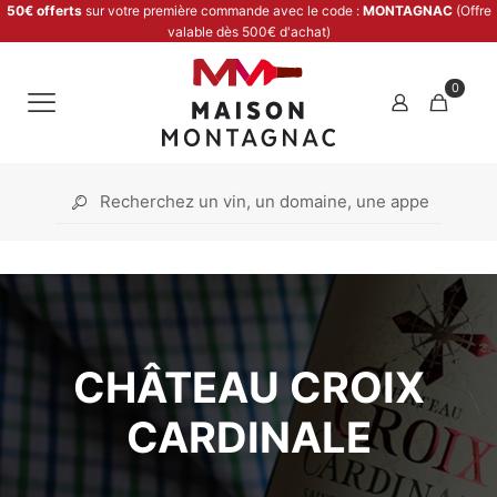
50€ offerts
sur votre première commande avec le code :
MONTAGNAC
(Offre
valable dès 500€ d'achat)
0
CHÂTEAU CROIX
CARDINALE