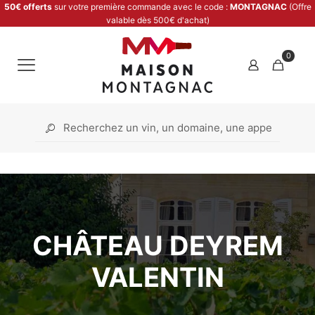
50€ offerts
sur votre première commande avec le code :
MONTAGNAC
(Offre
valable dès 500€ d'achat)
0
CHÂTEAU DEYREM
VALENTIN