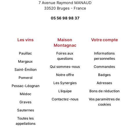
7 Avenue Raymond MANAUD
produit
33520 Bruges - France
05 56 98 98 37
Les vins
Maison
Votre compte
Montagnac
Pauillac
Foires aux
Informations
questions
personnelles
Margaux
Qui sommes-nous
Commandes
Saint-Émilion
Notre offre
Badges
Pomerol
Les Synergies
Adresses
Pessac-Léognan
L’équipe
Bons de réduction
Médoc
Contactez-nous
Vos paramètres de
Graves
cookies
Sauternes
Toutes les
appellations