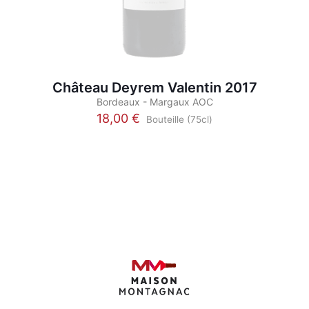
Château Deyrem Valentin 2017
Bordeaux - Margaux AOC
18,00
€
Bouteille (75cl)
Ce
produit
a
plusieurs
variations.
Les
options
peuvent
être
choisies
sur
la
page
du