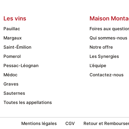
Les
options
Les vins
Maison Monta
peuvent
être
Pauillac
Foires aux questio
choisies
Margaux
Qui sommes-nous
sur
Saint-Émilion
Notre offre
la
Pomerol
Les Synergies
page
Pessac-Léognan
L’équipe
du
Médoc
Contactez-nous
produit
Graves
Sauternes
Toutes les appellations
Mentions légales
CGV
Retour et Rembourse