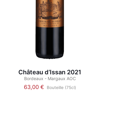
Château d’Issan 2021
Bordeaux - Margaux AOC
63,00
€
Bouteille (75cl)
Ce
produit
a
plusieurs
variations.