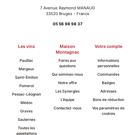
du
7 Avenue Raymond MANAUD
produit
33520 Bruges - France
05 56 98 98 37
Les vins
Maison
Votre compte
Montagnac
Pauillac
Foires aux
Informations
questions
personnelles
Margaux
Qui sommes-nous
Commandes
Saint-Émilion
Notre offre
Badges
Pomerol
Les Synergies
Adresses
Pessac-Léognan
L’équipe
Bons de réduction
Médoc
Contactez-nous
Vos paramètres de
Graves
cookies
Sauternes
Toutes les
appellations