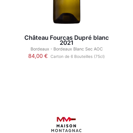
Château Fourcas Dupré blanc
2021
Bordeaux - Bordeaux Blanc Sec AOC
84,00
€
Carton de 6 Bouteilles (75cl)
Ce
produit
a
plusieurs
variations.
Les
options
peuvent
être
choisies
sur
la
page