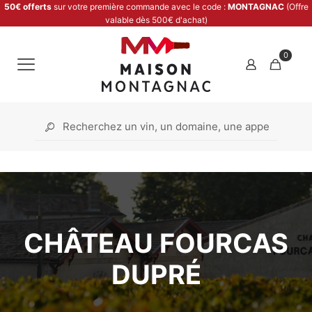
50€ offerts
sur votre première commande avec le code :
MONTAGNAC
(Offre
valable dès 500€ d'achat)
0
CHÂTEAU FOURCAS
DUPRÉ