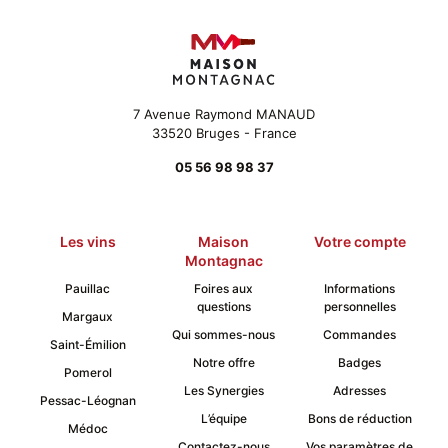
être
choisies
sur
la
page
du
7 Avenue Raymond MANAUD
produit
33520 Bruges - France
05 56 98 98 37
Les vins
Maison
Votre compte
Montagnac
Pauillac
Foires aux
Informations
questions
personnelles
Margaux
Qui sommes-nous
Commandes
Saint-Émilion
Notre offre
Badges
Pomerol
Les Synergies
Adresses
Pessac-Léognan
L’équipe
Bons de réduction
Médoc
Contactez-nous
Vos paramètres de