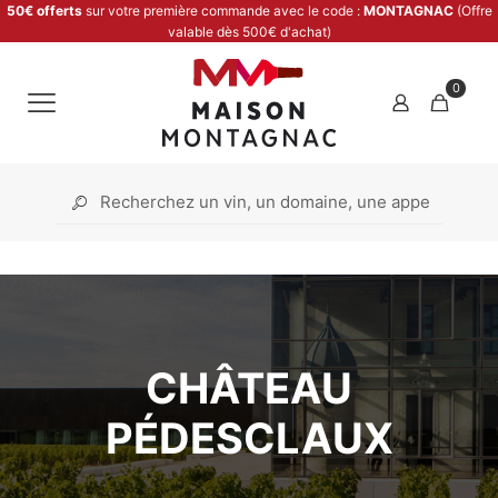
50€ offerts
sur votre première commande avec le code :
MONTAGNAC
(Offre
valable dès 500€ d'achat)
0
CHÂTEAU
PÉDESCLAUX