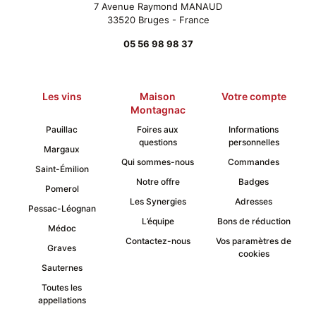
7 Avenue Raymond MANAUD
produit
33520 Bruges - France
05 56 98 98 37
Les vins
Maison
Votre compte
Montagnac
Pauillac
Foires aux
Informations
questions
personnelles
Margaux
Qui sommes-nous
Commandes
Saint-Émilion
Notre offre
Badges
Pomerol
Les Synergies
Adresses
Pessac-Léognan
L’équipe
Bons de réduction
Médoc
Contactez-nous
Vos paramètres de
Graves
cookies
Sauternes
Toutes les
appellations