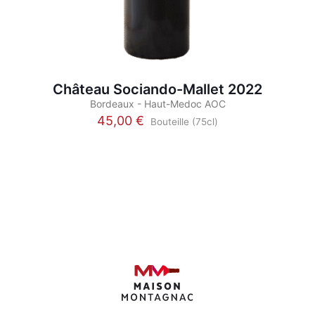
Château Sociando-Mallet 2022
Bordeaux - Haut-Medoc AOC
45,00
€
Bouteille (75cl)
Ce
produit
a
plusieurs
variations.
Les
options
peuvent
être
choisies
sur
la
page
du