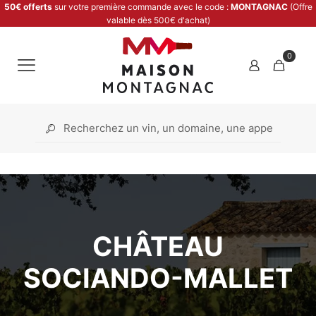
50€ offerts
sur votre première commande avec le code :
MONTAGNAC
(Offre
valable dès 500€ d'achat)
0
CHÂTEAU
SOCIANDO-MALLET