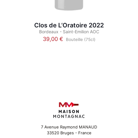
Clos de L’Oratoire 2022
Bordeaux - Saint-Emilion AOC
39,00
€
Bouteille (75cl)
Ce
produit
a
plusieurs
variations.
Les
options
peuvent
être
choisies
sur
la
page
du
7 Avenue Raymond MANAUD
produit
33520 Bruges - France