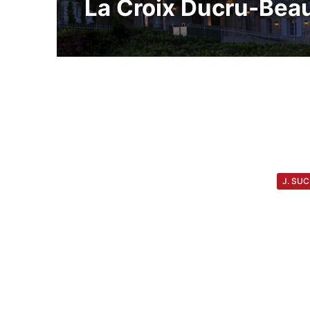
La Croix Ducru-Beau
J. SUC