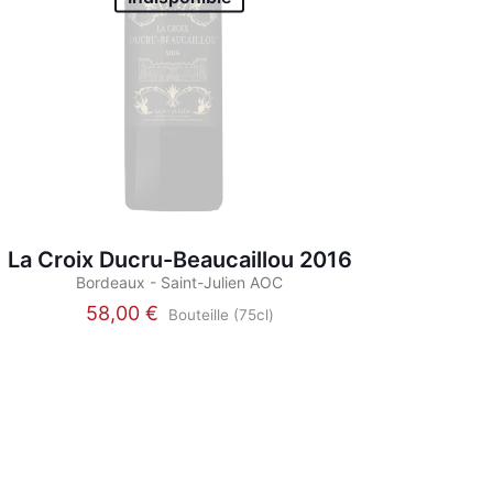
La Croix Ducru-Beaucaillou 2016
Bordeaux - Saint-Julien AOC
58,00
€
Bouteille (75cl)
Ce
produit
a
plusieurs
variations.