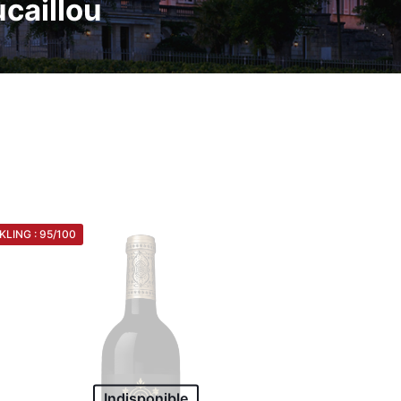
caillou
KLING : 95/100
Indisponible