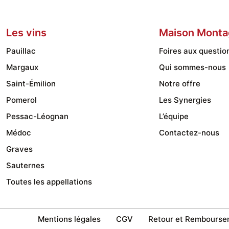
Les
options
Les vins
Maison Monta
peuvent
être
Pauillac
Foires aux questio
choisies
Margaux
Qui sommes-nous
sur
Saint-Émilion
Notre offre
la
Pomerol
Les Synergies
page
Pessac-Léognan
L’équipe
du
Médoc
Contactez-nous
produit
Graves
Sauternes
Toutes les appellations
Mentions légales
CGV
Retour et Rembourse