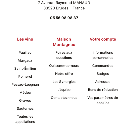
7 Avenue Raymond MANAUD
produit
33520 Bruges - France
05 56 98 98 37
Les vins
Maison
Votre compte
Montagnac
Pauillac
Foires aux
Informations
questions
personnelles
Margaux
Qui sommes-nous
Commandes
Saint-Émilion
Notre offre
Badges
Pomerol
Les Synergies
Adresses
Pessac-Léognan
L’équipe
Bons de réduction
Médoc
Contactez-nous
Vos paramètres de
Graves
cookies
Sauternes
Toutes les
appellations