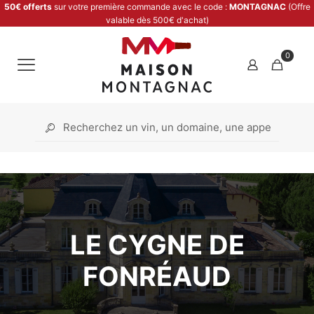
50€ offerts
sur votre première commande avec le code :
MONTAGNAC
(Offre
valable dès 500€ d'achat)
0
LE CYGNE DE
FONRÉAUD