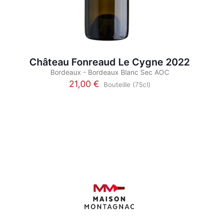
Château Fonreaud Le Cygne 2022
Bordeaux - Bordeaux Blanc Sec AOC
21,00
€
Bouteille (75cl)
Ce
produit
a
plusieurs
variations.
Les
options
peuvent
être
choisies
sur
la
page
du