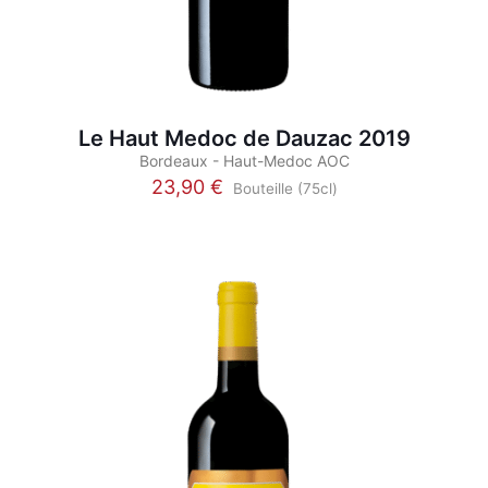
Le Haut Medoc de Dauzac 2019
Bordeaux - Haut-Medoc AOC
23,90
€
Bouteille (75cl)
Ce
produit
a
plusieurs
variations.
Les
options
peuvent
être
choisies
sur
la
page
du