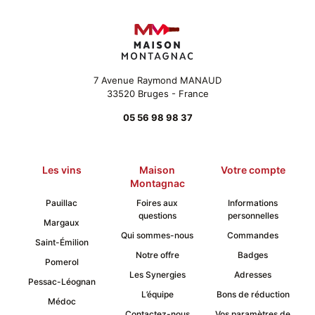
être
choisies
sur
la
page
du
7 Avenue Raymond MANAUD
produit
33520 Bruges - France
05 56 98 98 37
Les vins
Maison
Votre compte
Montagnac
Pauillac
Foires aux
Informations
questions
personnelles
Margaux
Qui sommes-nous
Commandes
Saint-Émilion
Notre offre
Badges
Pomerol
Les Synergies
Adresses
Pessac-Léognan
L’équipe
Bons de réduction
Médoc
Contactez-nous
Vos paramètres de