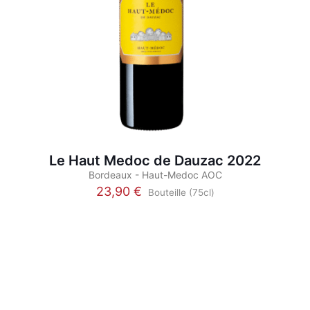
produit
Le Haut Medoc de Dauzac 2022
Bordeaux - Haut-Medoc AOC
23,90
€
Bouteille (75cl)
Ce
produit
a
plusieurs
variations.
Les
options
peuvent