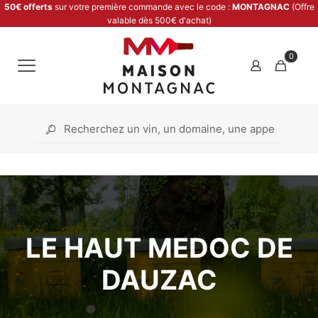
50€ offerts
sur votre première commande avec le code :
MONTAGNAC
(Offre
valable dès 500€ d'achat)
0
LE HAUT MEDOC DE
DAUZAC