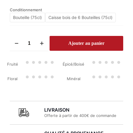
Conditionnement
Bouteille (75cl)
Caisse bois de 6 Bouteilles (75cl)
quantité
Ajouter au panier
de
Blanc
de
Lynch
Fruité
Épicé/Boisé
Bages
2023
Floral
Minéral
LIVRAISON
Offerte à partir de 400€ de commande