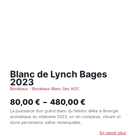
Blanc de Lynch Bages
2023
Bordeaux - Bordeaux Blanc Sec AOC
Plage
80,00
€
–
480,00
€
de
La puissance d’un grand blanc du Médoc alliée à l’énergie
prix :
aromatique du millésime 2023, un vin complexe, vibrant et
80,00 €
d’une persistance saline remarquable.
à
480,00 €
En savoir plus