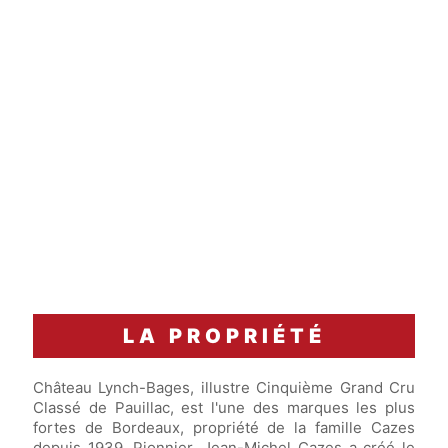
Accord Mets & Vins
Turbot grillé arrosé d'un beurre blanc aux
agrumes.
LA PROPRIÉTÉ
Château Lynch-Bages, illustre Cinquième Grand Cru
Classé de Pauillac, est l'une des marques les plus
fortes de Bordeaux, propriété de la famille Cazes
depuis 1939. Pionnier, Jean-Michel Cazes a créé le