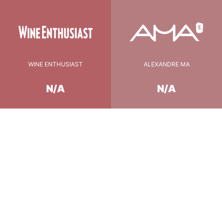
WINE ENTHUSIAST
ALEXANDRE MA
N/A
N/A
Conseil de Dégustation
10-12°c
température
45 min.
carafage