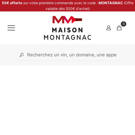
50€ offerts
sur votre première commande avec le code :
MONTAGNAC
(Offre
valable dès 500€ d'achat)
0