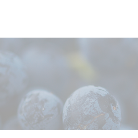
ans
.