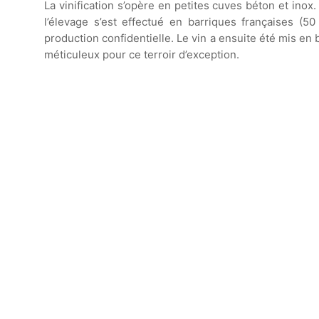
La vinification s’opère en petites cuves béton et inox
l’élevage s’est effectué en barriques françaises (5
production confidentielle. Le vin a ensuite été mis en
méticuleux pour ce terroir d’exception.
Vin élevé en
barriques de
chêne français
(dont 50% de