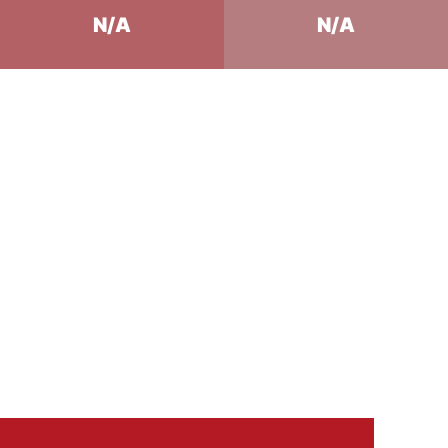
N/A
N/A
ce périgourdine à
euille de pommes de