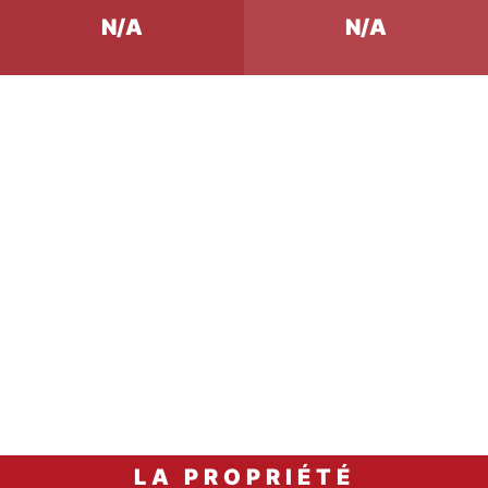
N/A
N/A
Accord Mets & Vins
Filet de bœuf maturé, sau
la truffe noire et mille-f
carafage
terre.
LA PROPRIÉTÉ