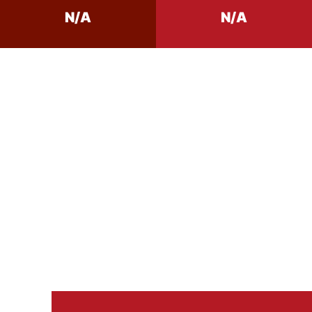
N/A
N/A
Conseil de Dégustation
température