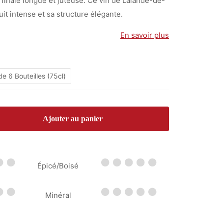
finale longue et juteuse. Ce vin de Lalande-de-
à
it intense et sa structure élégante.
120,00 €
En savoir plus
e 6 Bouteilles (75cl)
Ajouter au panier
Épicé/Boisé
Minéral