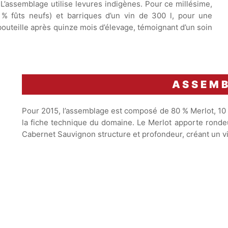
. L’assemblage utilise levures indigènes. Pour ce millésime,
0 % fûts neufs) et barriques d’un vin de 300 l, pour une
 bouteille après quinze mois d’élevage, témoignant d’un soin
ASSEM
Pour 2015, l’assemblage est composé de 80 % Merlot, 10
la fiche technique du domaine. Le Merlot apporte rondeur
Cabernet Sauvignon structure et profondeur, créant un vin
Vin avec un potentiel de garde
exceptionnel allant jusqu'à
20