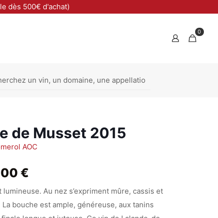
ble dès 500€ d'achat)
0
e de Musset 2015
omerol AOC
Plage
,00
€
de
 lumineuse. Au nez s’expriment mûre, cassis et
prix :
 La bouche est ample, généreuse, aux tanins
20,00 €