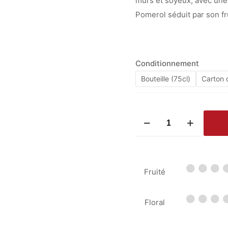
mûrs et soyeux, avec une 
Pomerol séduit par son fru
Conditionnement
Bouteille (75cl)
Carton d
quantité
de
Château
Ame
Fruité
de
Musset
2015
Floral