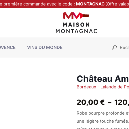
re première commande avec le code :
MONTAGNAC
(Offre vala
OVENCE
VINS DU MONDE
Château Am
Bordeaux - Lalande de P
20,00
€
–
120
Robe pourpre profonde et
une légère touche fumée.