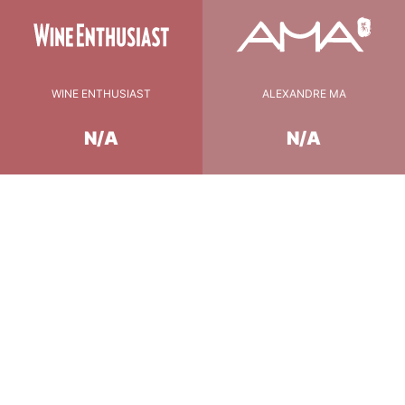
WINE ENTHUSIAST
ALEXANDRE MA
N/A
N/A
Conseil de Dégustation
16°c
température
2 à 3 heures
carafage