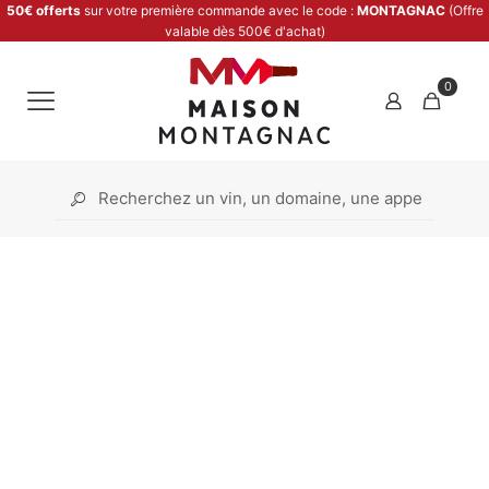
50€ offerts
sur votre première commande avec le code :
MONTAGNAC
(Offre
valable dès 500€ d'achat)
0