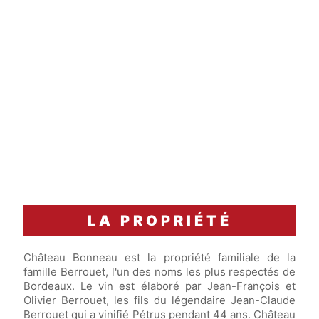
Accord Mets & Vins
Une pintade fermière rôtie, jus au thym, et une
purée de carottes.
LA PROPRIÉTÉ
Château Bonneau est la propriété familiale de la
famille Berrouet, l'un des noms les plus respectés de
Bordeaux. Le vin est élaboré par Jean-François et
Olivier Berrouet, les fils du légendaire Jean-Claude
Berrouet qui a vinifié Pétrus pendant 44 ans. Château