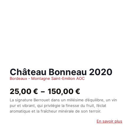
Château Bonneau 2020
Bordeaux - Montagne Saint-Emilion AOC
Plage
25,00
€
–
150,00
€
de
La signature Berrouet dans un millésime d’équilibre, un vin
prix :
pur et vibrant, qui privilégie la finesse du fruit, l’éclat
25,00 €
aromatique et la fraîcheur minérale de son terroir.
à
150,00 €
En savoir plus