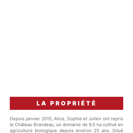
carafage
Accord Mets & Vins
Entrecôte grillée, échalotes confites et frites
maison
LA PROPRIÉTÉ
Depuis janvier 2015, Alice, Sophie et Julien ont repris
le Château Brandeau, un domaine de 9,5 ha cultivé en
agriculture biologique depuis environ 25 ans. Situé