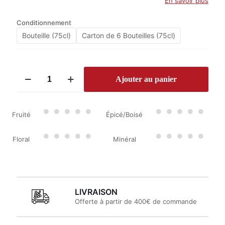
En savoir plus
Conditionnement
Bouteille (75cl)
Carton de 6 Bouteilles (75cl)
quantité
Ajouter au panier
de
Château
Brandeau
2018
Fruité
Épicé/Boisé
Floral
Minéral
LIVRAISON
Offerte à partir de 400€ de commande