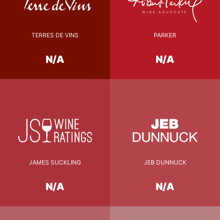
TERRES DE VINS
PARKER
N/A
N/A
JAMES SUCKLING
JEB DUNNUCK
N/A
N/A