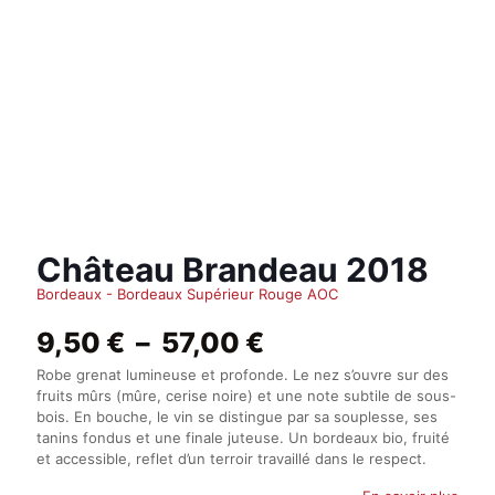
Château Brandeau 2018
Bordeaux - Bordeaux Supérieur Rouge AOC
Plage
9,50
€
–
57,00
€
de
Robe grenat lumineuse et profonde. Le nez s’ouvre sur des
prix :
fruits mûrs (mûre, cerise noire) et une note subtile de sous-
9,50 €
bois. En bouche, le vin se distingue par sa souplesse, ses
à
tanins fondus et une finale juteuse. Un bordeaux bio, fruité
57,00 €
et accessible, reflet d’un terroir travaillé dans le respect.