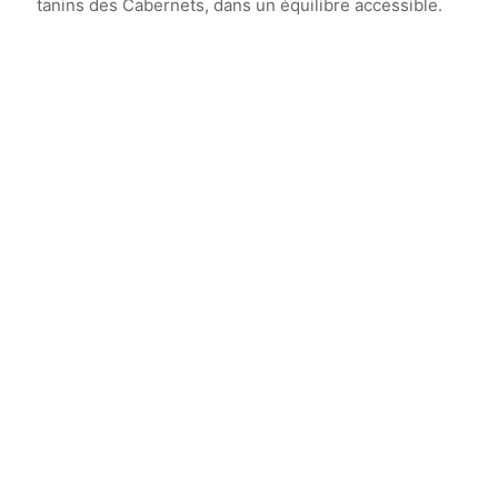
tanins des Cabernets, dans un équilibre accessible.
Vin élevé en
cuves inox et barriques de
chêne français
pendant
12 mois.
Vin avec un potentiel de garde exceptionnel
allant jusqu’à
6 à 8 ans
.
Apogée estimée entre
2022 et 2026
.