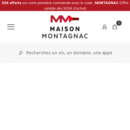
50€ offerts
sur votre première commande avec le code :
MONTAGNAC
(Offre
valable dès 500€ d'achat)
0