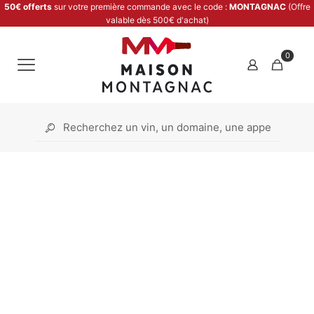
50€ offerts
sur votre première commande avec le code :
MONTAGNAC
(Offre
valable dès 500€ d'achat)
0