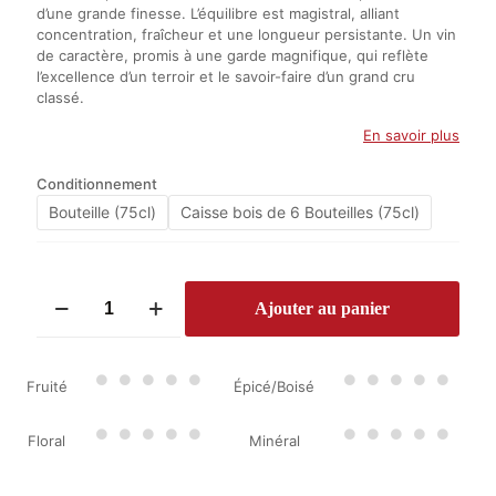
d’une grande finesse. L’équilibre est magistral, alliant
concentration, fraîcheur et une longueur persistante. Un vin
de caractère, promis à une garde magnifique, qui reflète
l’excellence d’un terroir et le savoir-faire d’un grand cru
classé.
En savoir plus
Conditionnement
Bouteille (75cl)
Caisse bois de 6 Bouteilles (75cl)
quantité
Ajouter au panier
de
Château
d'Armailhac
2022
Fruité
Épicé/Boisé
Floral
Minéral