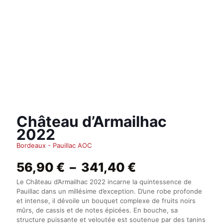
Château d’Armailhac
2022
Bordeaux - Pauillac AOC
Plage
56,90
€
–
341,40
€
de
Le Château d’Armailhac 2022 incarne la quintessence de
prix :
Pauillac dans un millésime d’exception. D’une robe profonde
56,90 €
et intense, il dévoile un bouquet complexe de fruits noirs
à
mûrs, de cassis et de notes épicées. En bouche, sa
341,40 €
structure puissante et veloutée est soutenue par des tanins