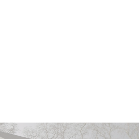
Vin élevé en
fûts de chêne français
(dont
50% de fûts neufs) pendant
18 mois.
Vin avec un potentiel de garde exceptionnel
allant jusqu'à
plus de 25 ans
.
Apogée estimée entre
2030 et 2050
.