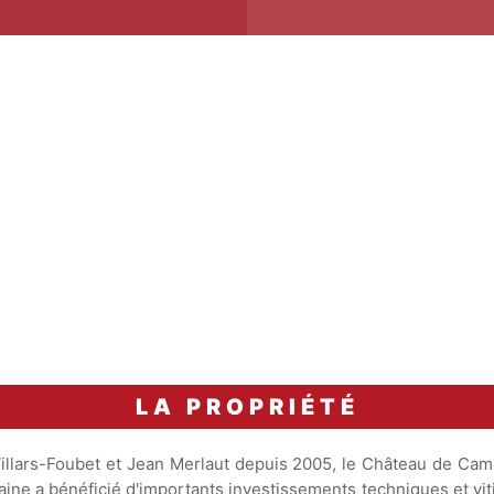
Accord Mets & Vins
2 heures
Gigot d'agneau rôti.
carafage
LA PROPRIÉTÉ
ne Villars-Foubet et Jean Merlaut depuis 2005, le Château de C
e a bénéficié d'importants investissements techniques et vitico