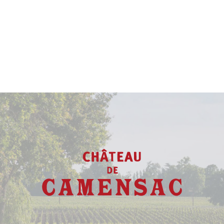
Vin avec un potentiel de garde
exceptionnel allant jusqu'à
25
ans
.