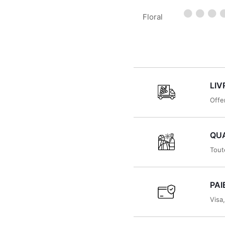
2019
Floral
LIV
Offe
QUA
Tout
PAI
Visa