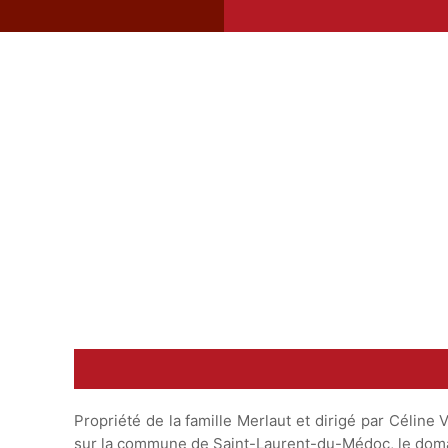
Conseil de Dégustation
16-18°C
température
Propriété de la famille Merlaut et dirigé par Céli
sur la commune de Saint-Laurent-du-Médoc, le domain