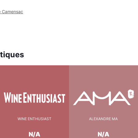
de Camensac
itiques
WINE ENTHUSIAST
ALEXANDRE MA
N/A
N/A