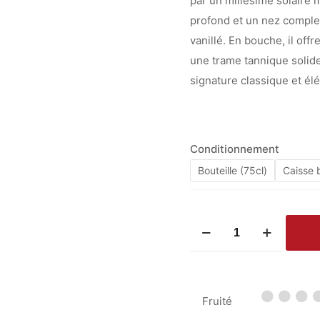
par un millésime solaire m
profond et un nez complexe
vanillé. En bouche, il of
une trame tannique solide
signature classique et é
Conditionnement
Bouteille (75cl)
Caisse b
quantité
de
Château
de
Fruité
Camensac