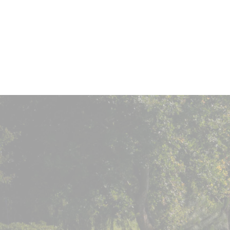
Vin élevé en
barriques de
chêne français
(dont 60% de
fûts neufs) pendant
14 à 18
mois.