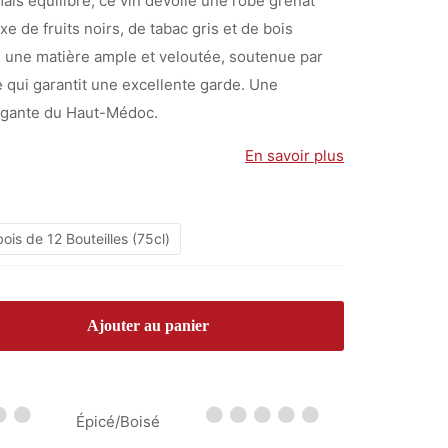
ais équilibré, ce vin dévoile une robe grenat
à
 de fruits noirs, de tabac gris et de bois
438,00 €
fre une matière ample et veloutée, soutenue par
 qui garantit une excellente garde. Une
légante du Haut-Médoc.
En savoir plus
ois de 12 Bouteilles (75cl)
Ajouter au panier
Épicé/Boisé