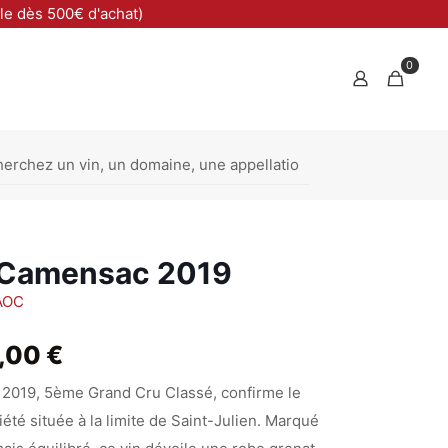
ble dès 500€ d'achat)
0
 Camensac 2019
AOC
Plage
,00
€
de
2019, 5ème Grand Cru Classé, confirme le
prix :
été située à la limite de Saint-Julien. Marqué
36,50 €