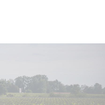
Apogée estimée entre
2026 et
2040
.