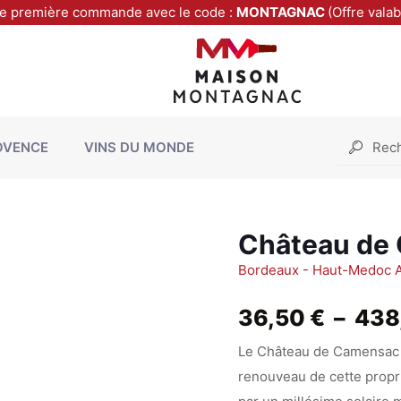
re première commande avec le code :
MONTAGNAC
(Offre vala
OVENCE
VINS DU MONDE
Château de
Bordeaux - Haut-Medoc 
36,50
€
–
438
Le Château de Camensac 
renouveau de cette propri