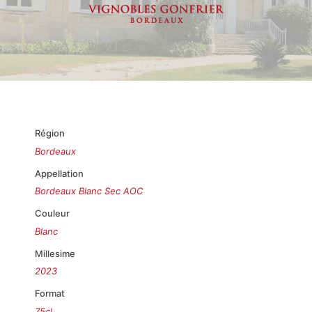
Région
Bordeaux
Appellation
Bordeaux Blanc Sec AOC
Couleur
Blanc
Millesime
2023
Format
75cl