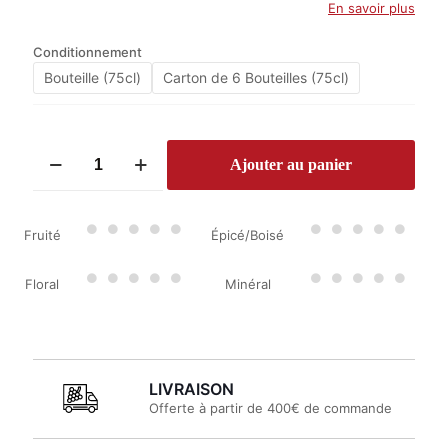
En savoir plus
Conditionnement
Bouteille (75cl)
Carton de 6 Bouteilles (75cl)
quantité
Ajouter au panier
de
Château
de
Marsan
Fruité
Épicé/Boisé
Blanc
2023
Floral
Minéral
LIVRAISON
Offerte à partir de 400€ de commande