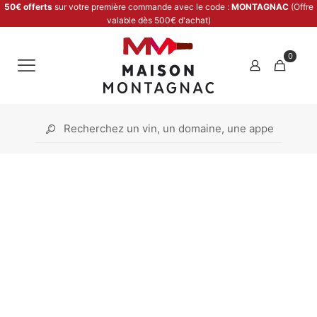
50€ offerts
sur votre première commande avec le code :
MONTAGNAC
(Offre
valable dès 500€ d'achat)
0