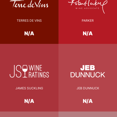
TERRES DE VINS
PARKER
N/A
N/A
JAMES SUCKLING
JEB DUNNUCK
N/A
N/A