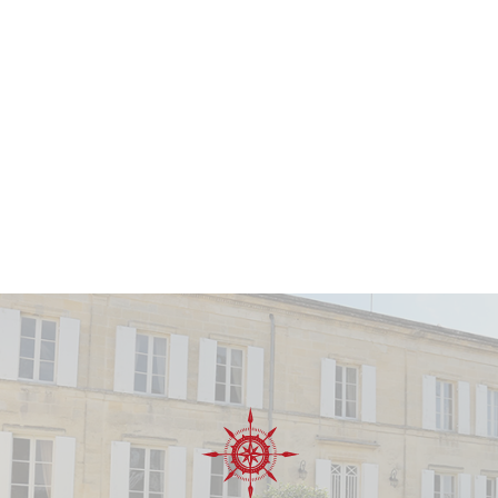
Vin avec un potentiel de garde exceptionnel
allant jusqu'à
5 ans
.
Apogée estimée entre
2025 et 2028
.