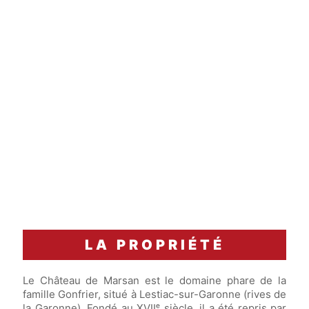
carafage
Accord Mets & Vins
Filet de bar rôti, écume d’agrumes et julienne de
légumes croquants.
LA PROPRIÉTÉ
Le Château de Marsan est le domaine phare de la
famille Gonfrier, situé à Lestiac-sur-Garonne (rives de
la Garonne). Fondé au XVIIᵉ siècle, il a été repris par