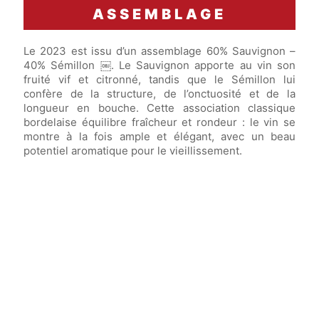
ASSEMBLAGE
Le 2023 est issu d’un assemblage 60% Sauvignon –
40% Sémillon ￼. Le Sauvignon apporte au vin son
fruité vif et citronné, tandis que le Sémillon lui
confère de la structure, de l’onctuosité et de la
longueur en bouche. Cette association classique
bordelaise équilibre fraîcheur et rondeur : le vin se
montre à la fois ample et élégant, avec un beau
potentiel aromatique pour le vieillissement.
Vin élevé en
barriques
(dont 50% de fûts
neufs) pendant
6 mois.