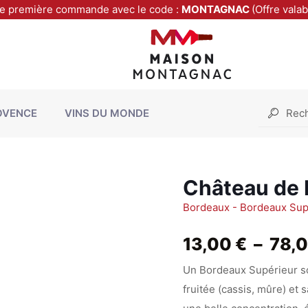
re première commande avec le code :
MONTAGNAC
(Offre vala
OVENCE
VINS DU MONDE
Château de
Bordeaux - Bordeaux Su
13,00
€
–
78,
Un Bordeaux Supérieur so
fruitée (cassis, mûre) et 