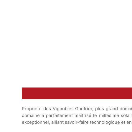
Conseil de Dégustation
16-18°C
température
Propriété des Vignobles Gonfrier, plus grand domai
domaine a parfaitement maîtrisé le millésime solair
exceptionnel, alliant savoir-faire technologique et