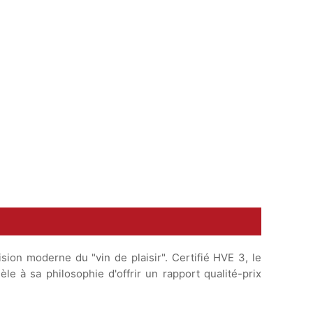
rôti aux herbes de
 déglacé et purée
muscade.
ion moderne du "vin de plaisir". Certifié HVE 3, le
le à sa philosophie d'offrir un rapport qualité-prix