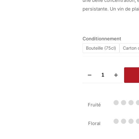
une belle concentration, 
persistante. Un vin de pla
Conditionnement
Bouteille (75cl)
Carton d
quantité
de
Château
de
Fruité
Marsan
Rouge
2020
Floral