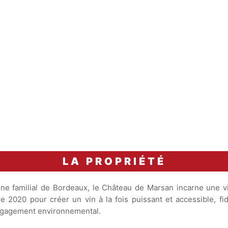
Accord Mets & Vins
Poulet fermier de Bresse 
30 à 60
minutes
Provence, jus de cuisson
carafage
de pommes de terre à la 
LA PROPRIÉTÉ
ne familial de Bordeaux, le Château de Marsan incarne une vis
e 2020 pour créer un vin à la fois puissant et accessible, fidè
 engagement environnemental.