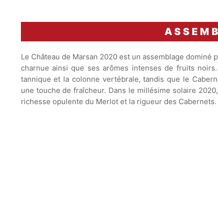
ASSEM
Le Château de Marsan 2020 est un assemblage dominé par 
charnue ainsi que ses arômes intenses de fruits noirs
tannique et la colonne vertébrale, tandis que le Caber
une touche de fraîcheur. Dans le millésime solaire 2020,
richesse opulente du Merlot et la rigueur des Cabernets.
Vin avec un potentiel de garde
allant jusqu'à
10 ans
.