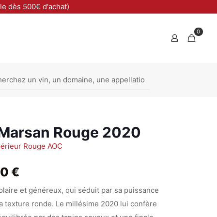
ble dès 500€ d'achat)
0
 Marsan Rouge 2020
périeur Rouge AOC
Plage
00
€
de
laire et généreux, qui séduit par sa puissance
prix :
sa texture ronde. Le millésime 2020 lui confère
13,00 €