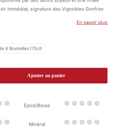
équilibrée par des tanins soyeux et une finale
à
isir immédiat, signature des Vignobles Gonfrier.
78,00 €
En savoir plus
e 6 Bouteilles (75cl)
Ajouter au panier
Épicé/Boisé
Minéral