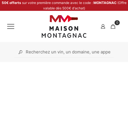
50€ offerts
sur votre première commande avec le code :
MONTAGNAC
(Offre
valable dès 500€ d'achat)
0