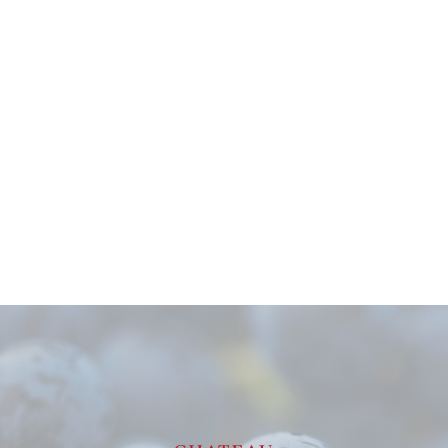
Vin avec un potentiel de garde allant jusqu'à
10 ans
.
Apogée estimée entre
2023 et 2031
.