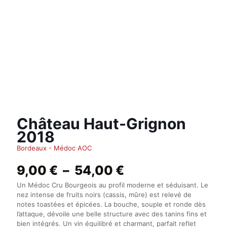
Château Haut-Grignon
2018
Bordeaux - Médoc AOC
Plage
9,00
€
–
54,00
€
de
Un Médoc Cru Bourgeois au profil moderne et séduisant. Le
prix :
nez intense de fruits noirs (cassis, mûre) est relevé de
9,00 €
notes toastées et épicées. La bouche, souple et ronde dès
à
l’attaque, dévoile une belle structure avec des tanins fins et
54,00 €
bien intégrés. Un vin équilibré et charmant, parfait reflet