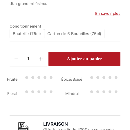
d’un grand millésime.
En savoir plus
Conditionnement
Bouteille (75cl)
Carton de 6 Bouteilles (75cl)
quantité
Ajouter au panier
de
Château
Haut-
Grignon
Fruité
Épicé/Boisé
2018
Floral
Minéral
LIVRAISON
Offerte à partir de 400€ de commande