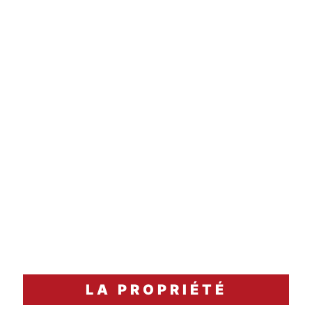
1 heure
carafage
Accord Mets & Vins
Côte de bœuf maturée, grillée sur sarments,
sauce bordelaise et écrasé de pommes de terre
à la truffe.
LA PROPRIÉTÉ