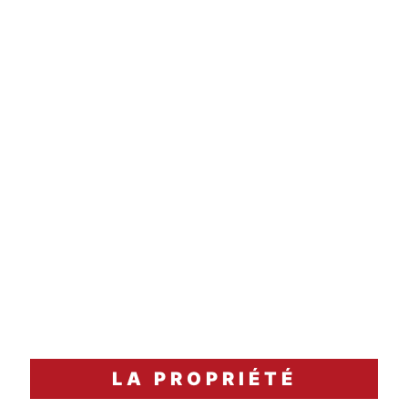
30 minutes
carafage
Accord Mets & Vins
Poulet fermier rôti aux herbes de Provence, jus
de cuisson et pommes de terre grenailles
confites à l'ail.
LA PROPRIÉTÉ