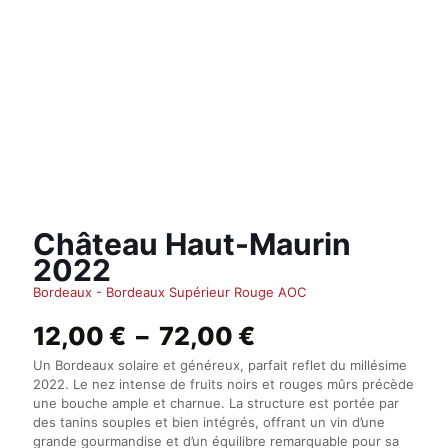
Château Haut-Maurin
2022
Bordeaux - Bordeaux Supérieur Rouge AOC
Plage
12,00
€
–
72,00
€
de
Un Bordeaux solaire et généreux, parfait reflet du millésime
prix :
2022. Le nez intense de fruits noirs et rouges mûrs précède
12,00 €
une bouche ample et charnue. La structure est portée par
à
des tanins souples et bien intégrés, offrant un vin d’une
72,00 €
grande gourmandise et d’un équilibre remarquable pour sa