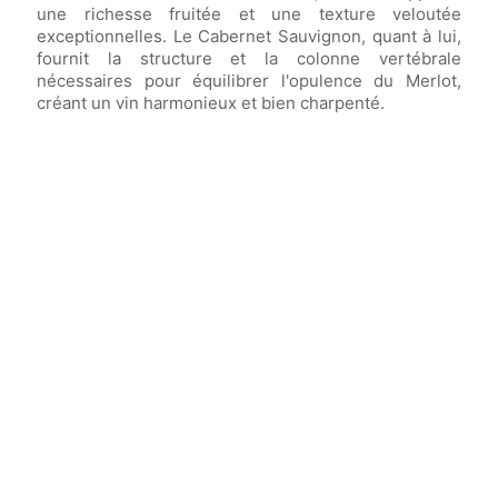
une richesse fruitée et une texture veloutée
exceptionnelles. Le Cabernet Sauvignon, quant à lui,
fournit la structure et la colonne vertébrale
nécessaires pour équilibrer l'opulence du Merlot,
créant un vin harmonieux et bien charpenté.
Vin élevé en
cuves inox.
Vin avec un potentiel de garde allant jusqu'à
7
ans
.