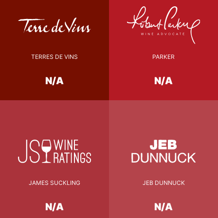
TERRES DE VINS
PARKER
N/A
N/A
JAMES SUCKLING
JEB DUNNUCK
N/A
N/A