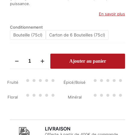
puissance.
En savoir plus
Conditionnement
Bouteille (75cl)
Carton de 6 Bouteilles (75cl)
quantité
Ajouter au panier
de
Château
Haut-
Maurin
Fruité
Épicé/Boisé
2022
Floral
Minéral
LIVRAISON
Offerte à partir de 400€ de commande