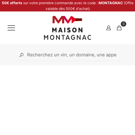
50€ offerts
sur votre première commande avec le code :
MONTAGNAC
(Offre
valable dès 500€ d'achat)
0