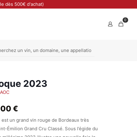
ble dès 500€ d'achat)
0
roque 2023
n AOC
Plage
,00
€
de
est un grand vin rouge de Bordeaux très
prix :
int-Émilion Grand Cru Classé. Sous l’égide du
33,00 €