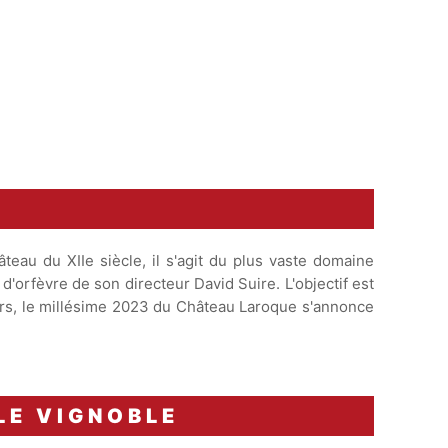
 de sa mousseline
et nappé d'un jus
eau du XIIe siècle, il s'agit du plus vaste domaine
 d'orfèvre de son directeur David Suire. L'objectif est
eurs, le millésime 2023 du Château Laroque s'annonce
LE VIGNOBLE