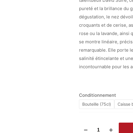
talentueux David Suire, ce
pureté et la brillance du g
dégustation, le nez dévoi
croquants et de cerise, a
rose ou la lavande, ainsi
se montre linéaire, précis
remarquable. Elle porte l
salinité étincelante et un
incontournable pour les a
Conditionnement
Bouteille (75cl)
Caisse b
quantité