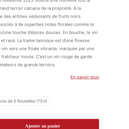
 millésime 2023 illustre une nouvelle fois la
à
rand terroir calcaire de la propriété. À la
198,00 €
le des arômes séduisants de fruits noirs
ssociés à de superbes notes florales comme la
 qu’une touche d’épices douces. En bouche, le vin
 et racé. La trame tannique est d’une finesse
e vin vers une finale vibrante, marquée par une
e fraîcheur inouïe. C’est un vin rouge de garde
mateurs de grands terroirs.
En savoir plus
ois de 6 Bouteilles (75cl)
Ajouter au panier