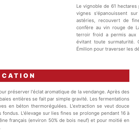
Le vignoble de 61 hectares p
vignes s'épanouissent su
astéries, recouvert de fi
confère au vin rouge de La
terroir froid a permis aux 
évitant toute surmaturité.
Émilion pour traverser les 
ICATION
our préserver l'éclat aromatique de la vendange. Après des
aies entières se fait par simple gravité. Les fermentations
uves en béton thermorégulées. L'extraction se veut douce
s fondus. L'élevage sur lies fines se prolonge pendant 16 à
hêne français (environ 50% de bois neuf) et pour moitié en
.