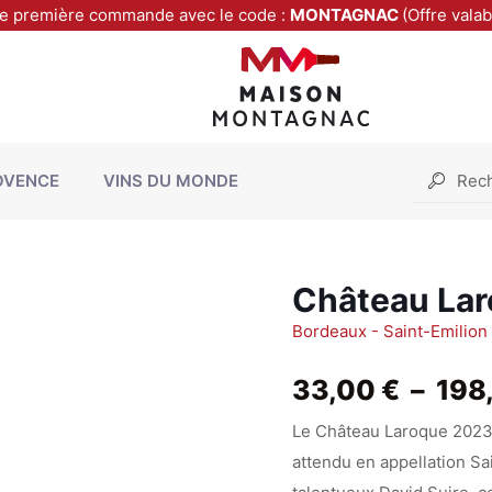
re première commande avec le code :
MONTAGNAC
(Offre vala
OVENCE
VINS DU MONDE
Château La
Bordeaux - Saint-Emilio
33,00
€
–
198
Le Château Laroque 2023 
attendu en appellation Sa