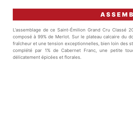
ASSEM
L'assemblage de ce Saint-Émilion Grand Cru Classé 202
composé à 99% de Merlot. Sur le plateau calcaire du do
fraîcheur et une tension exceptionnelles, bien loin des 
complété par 1% de Cabernet Franc, une petite touc
délicatement épicées et florales.
Vin doté d'un excellent
potentiel de garde estimé
entre
15 et 25 ans
.