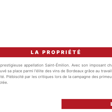
1 à 2
température, accompagné
heures
de panais à la fève tonka 
carafage
corsé au romarin.
LA PROPRIÉTÉ
restigieuse appellation Saint-Émilion. Avec son imposant chât
ouvé sa place parmi l'élite des vins de Bordeaux grâce au travail
lité. Plébiscité par les critiques lors de la campagne des prim
olée.