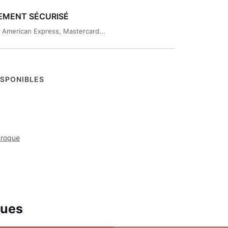
EMENT SÉCURISÉ
, American Express, Mastercard...
ISPONIBLES
aroque
ques