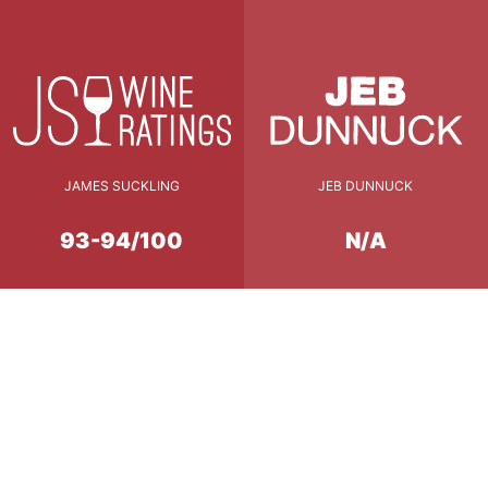
JAMES SUCKLING
JEB DUNNUCK
93-94/100
N/A
Accord Mets & Vins
Filet mignon de veau cuit