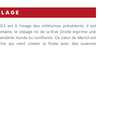
BLAGE
3 est à l'image des millésimes précédents. Il est
maine, le cépage roi de la Rive Droite exprime une
standards lourds ou confiturés. Ce cœur de Merlot est
he qui vient ciseler la finale avec des nuances
Apogée estimée entre
2029 et
2045
.