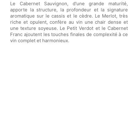
Le Cabernet Sauvignon, d'une grande maturité,
apporte la structure, la profondeur et la signature
aromatique sur le cassis et le cèdre. Le Merlot, très
riche et opulent, confère au vin une chair dense et
une texture soyeuse. Le Petit Verdot et le Cabernet
Franc ajoutent les touches finales de complexité à ce
vin complet et harmonieux.
Vin élevé en
fûts de chêne français
(dont
65% de fûts neufs) pendant
18 mois.
Vin avec un potentiel de garde exceptionnel
allant jusqu'à
40 ans
.