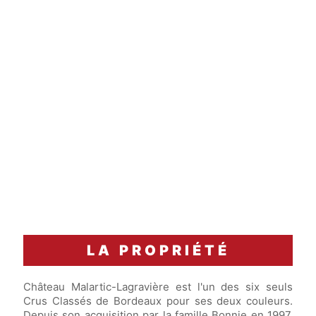
carafage
Accord Mets & Vins
Un filet de bœuf Rossini, sauce aux truffes, et
une purée de pommes de terre riche.
LA PROPRIÉTÉ
Château Malartic-Lagravière est l'un des six seuls
Crus Classés de Bordeaux pour ses deux couleurs.
Depuis son acquisition par la famille Bonnie en 1997,