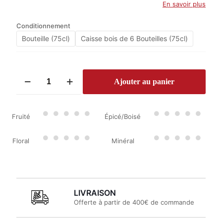
En savoir plus
Conditionnement
Bouteille (75cl)
Caisse bois de 6 Bouteilles (75cl)
quantité
Ajouter au panier
de
Château
Malartic-
Lagravière
Fruité
Épicé/Boisé
2022
Floral
Minéral
LIVRAISON
Offerte à partir de 400€ de commande