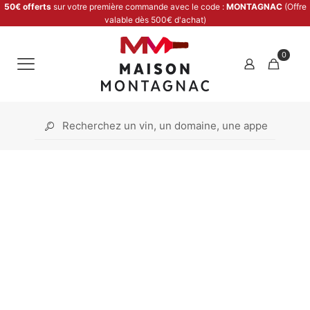
50€ offerts
sur votre première commande avec le code :
MONTAGNAC
(Offre
valable dès 500€ d'achat)
0