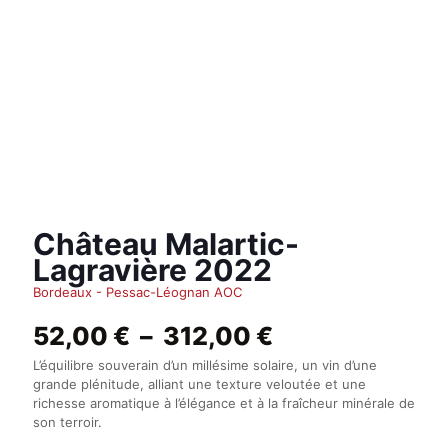
Château Malartic-
Lagravière 2022
Bordeaux - Pessac-Léognan AOC
Plage
52,00
€
–
312,00
€
de
L’équilibre souverain d’un millésime solaire, un vin d’une
prix :
grande plénitude, alliant une texture veloutée et une
52,00 €
richesse aromatique à l’élégance et à la fraîcheur minérale de
à
son terroir.
312,00 €