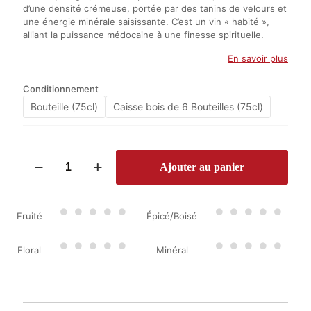
d’une densité crémeuse, portée par des tanins de velours et
une énergie minérale saisissante. C’est un vin « habité »,
alliant la puissance médocaine à une finesse spirituelle.
En savoir plus
Conditionnement
Bouteille (75cl)
Caisse bois de 6 Bouteilles (75cl)
quantité
Ajouter au panier
de
Château
Pontet-
Canet
Fruité
Épicé/Boisé
2020
Floral
Minéral