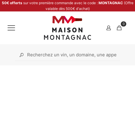
50€ offerts
sur votre première commande avec le code :
MONTAGNAC
(Offre
valable dès 500€ d'achat)
0