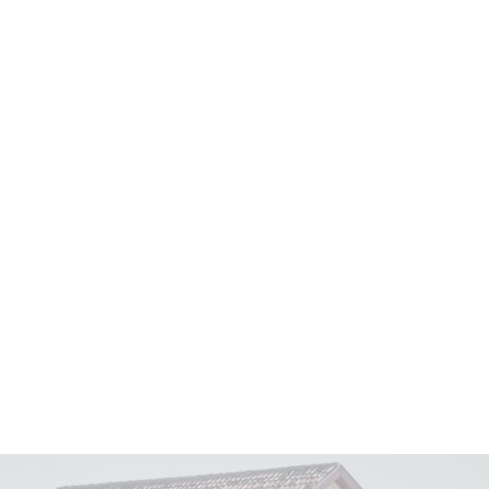
Vin élevé en
barriques neuves et amphores
béton
(dont 50% de fûts neufs et 35%
d'amphores) pendant
16 à 18 mois.
Vin avec un potentiel de garde exceptionnel
allant jusqu'à
30 ans
.
Apogée estimée entre
2028 et 2050
.