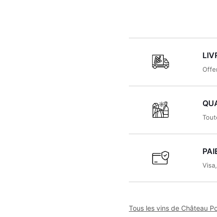
LIV
Offe
QUA
Tout
PAI
Visa
Tous les vins de Château 