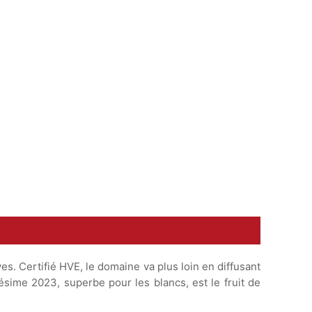
au, purée de panais
ge aux agrumes.
es. Certifié HVE, le domaine va plus loin en diffusant
ésime 2023, superbe pour les blancs, est le fruit de