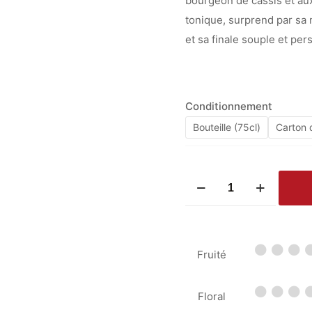
bourgeon de cassis et aux
tonique, surprend par sa m
et sa finale souple et pers
Conditionnement
Bouteille (75cl)
Carton d
quantité
de
Château
Pouyanne
Fruité
Blanc
2023
Floral