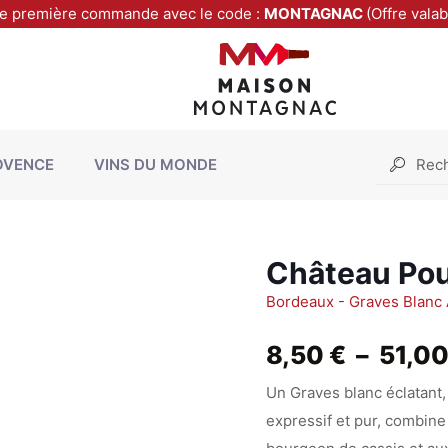
re première commande avec le code :
MONTAGNAC
(Offre vala
OVENCE
VINS DU MONDE
Château Po
Bordeaux - Graves Blanc
8,50
€
–
51,0
Un Graves blanc éclatant,
expressif et pur, combine