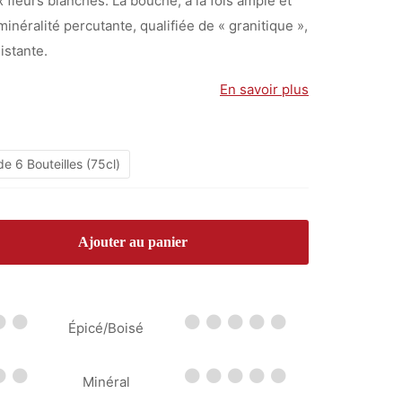
 fleurs blanches. La bouche, à la fois ample et
à
inéralité percutante, qualifiée de « granitique »,
51,00 €
istante.
En savoir plus
e 6 Bouteilles (75cl)
Ajouter au panier
Épicé/Boisé
Minéral