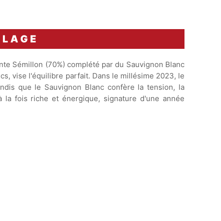
BLAGE
te Sémillon (70%) complété par du Sauvignon Blanc
, vise l'équilibre parfait. Dans le millésime 2023, le
ndis que le Sauvignon Blanc confère la tension, la
à la fois riche et énergique, signature d'une année
Apogée estimée entre
2028 et
2038
.