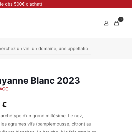
ble dès 500€ d'achat)
0
uyanne Blanc 2023
 AOC
Plage
0
€
de
 archétype d’un grand millésime. Le nez,
prix :
 les agrumes vifs (pamplemousse, citron) au
8,50 €