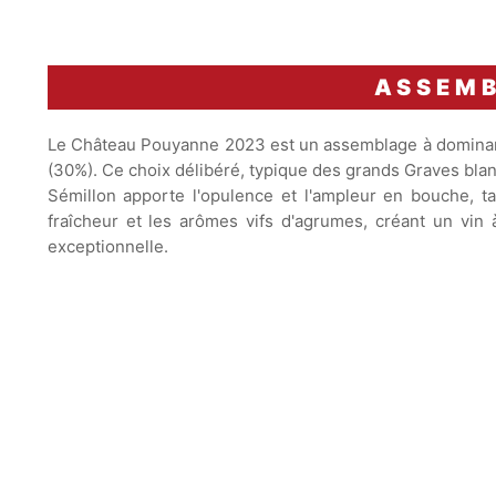
ASSEM
Le Château Pouyanne 2023 est un assemblage à dominan
(30%). Ce choix délibéré, typique des grands Graves blancs
Sémillon apporte l'opulence et l'ampleur en bouche, ta
fraîcheur et les arômes vifs d'agrumes, créant un vin 
exceptionnelle.
Vin avec un potentiel de garde
exceptionnel allant jusqu'à
15
ans
.