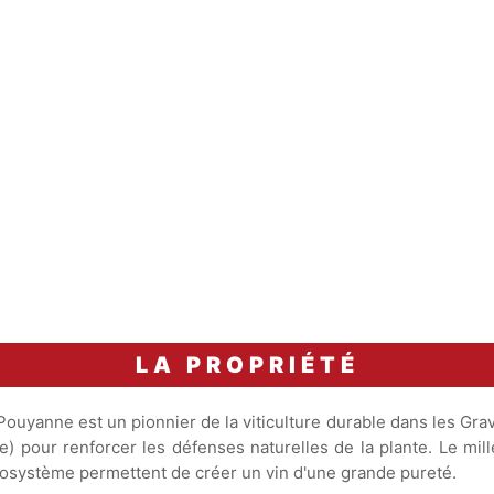
Accord Mets & Vins
15 à 30
Bar de ligne grillé sur pe
minutes
à la vanille et sauce vier
carafage
LA PROPRIÉTÉ
ouyanne est un pionnier de la viticulture durable dans les Grav
 pour renforcer les défenses naturelles de la plante. Le mill
'écosystème permettent de créer un vin d'une grande pureté.