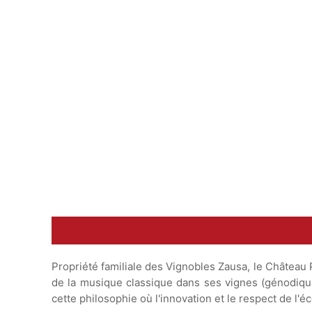
Conseil de Dégustation
6-8°C
température
Propriété familiale des Vignobles Zausa, le Château P
de la musique classique dans ses vignes (génodique)
cette philosophie où l'innovation et le respect de l