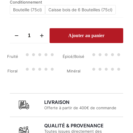
Conditionnement
Bouteille (75cl)
Caisse bois de 6 Bouteilles (75cl)
quantité
Ajouter au panier
de
Château
Quintus
2020
Fruité
Épicé/Boisé
Floral
Minéral
LIVRAISON
Offerte à partir de 400€ de commande
QUALITÉ & PROVENANCE
Toutes issues directement des