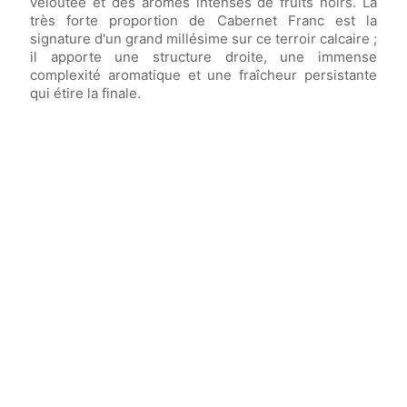
veloutée et des arômes intenses de fruits noirs. La
très forte proportion de Cabernet Franc est la
signature d'un grand millésime sur ce terroir calcaire ;
il apporte une structure droite, une immense
complexité aromatique et une fraîcheur persistante
qui étire la finale.
Vin élevé en
fûts de chêne français
(dont
45% de fûts neufs) pendant
14-16 mois.
Vin avec un potentiel de garde allant jusqu'à
35 ans
.