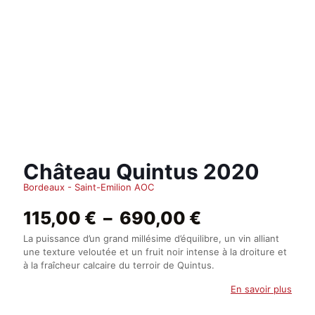
Château Quintus 2020
Bordeaux - Saint-Emilion AOC
Plage
115,00
€
–
690,00
€
de
La puissance d’un grand millésime d’équilibre, un vin alliant
prix :
une texture veloutée et un fruit noir intense à la droiture et
115,00 €
à la fraîcheur calcaire du terroir de Quintus.
à
690,00 €
En savoir plus