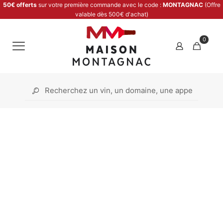
50€ offerts
sur votre première commande avec le code :
MONTAGNAC
(Offre
valable dès 500€ d'achat)
0