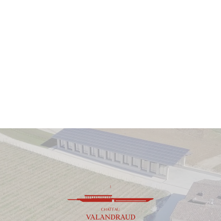
Vin avec un potentiel de garde exceptionnel
allant jusqu'à
40 ans
.
Apogée estimée entre
2030 et 2065
.