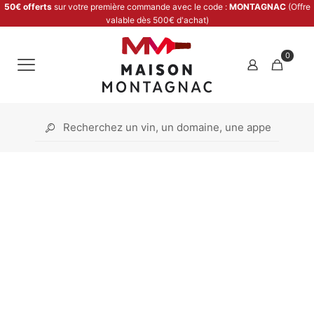
50€ offerts
sur votre première commande avec le code :
MONTAGNAC
(Offre
valable dès 500€ d'achat)
0