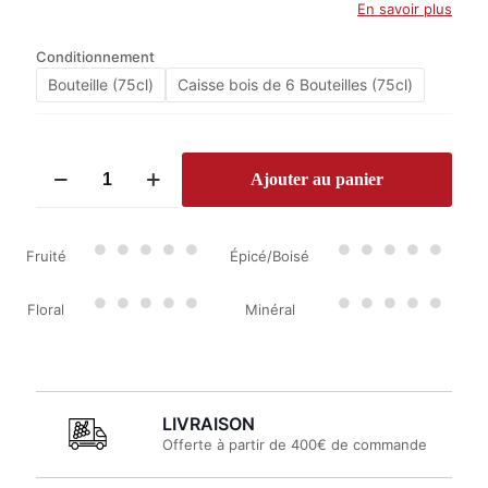
En savoir plus
Conditionnement
Bouteille (75cl)
Caisse bois de 6 Bouteilles (75cl)
quantité
Ajouter au panier
de
Château
Valandraud
2020
Fruité
Épicé/Boisé
Floral
Minéral
LIVRAISON
Offerte à partir de 400€ de commande