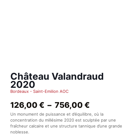
Château Valandraud
2020
Bordeaux - Saint-Emilion AOC
Plage
126,00
€
–
756,00
€
de
Un monument de puissance et d’équilibre, où la
prix :
concentration du millésime 2020 est sculptée par une
126,00 €
fraîcheur calcaire et une structure tannique d’une grande
à
noblesse.
756,00 €