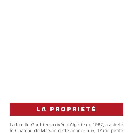
30 minutes
carafage
Accord Mets & Vins
Foie gras de canard poêlé, chutney d’abricots au
safran, brioche dorée tiède.
LA PROPRIÉTÉ
La famille Gonfrier, arrivée d’Algérie en 1962, a acheté
le Château de Marsan cette année-là ￼. D’une petite