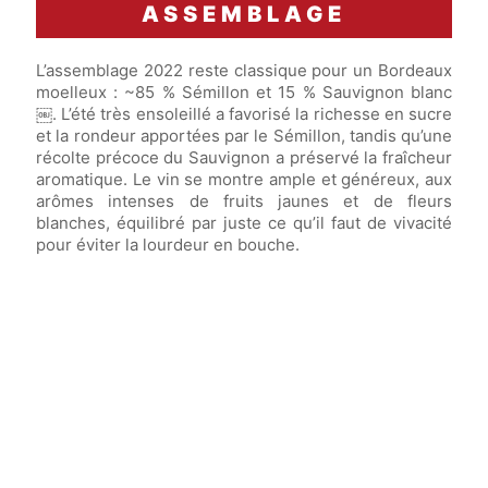
ASSEMBLAGE
L’assemblage 2022 reste classique pour un Bordeaux
moelleux : ~85 % Sémillon et 15 % Sauvignon blanc
￼. L’été très ensoleillé a favorisé la richesse en sucre
et la rondeur apportées par le Sémillon, tandis qu’une
récolte précoce du Sauvignon a préservé la fraîcheur
aromatique. Le vin se montre ample et généreux, aux
arômes intenses de fruits jaunes et de fleurs
blanches, équilibré par juste ce qu’il faut de vivacité
pour éviter la lourdeur en bouche.
Vin élevé en
cuves inox
(dont 0% de fûts
neufs) pendant
6 mois.