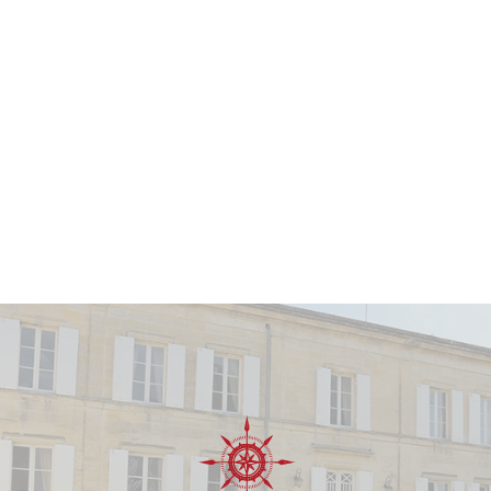
Vin avec un potentiel de garde allant jusqu'à
5 ans
.
Apogée estimée entre
2024 et 2026
.