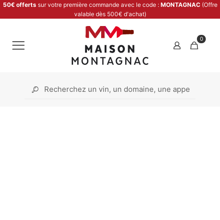
50€ offerts
sur votre première commande avec le code :
MONTAGNAC
(Offre
valable dès 500€ d'achat)
0