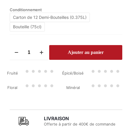
Conditionnement
Carton de 12 Demi-Bouteilles (0.375L)
Bouteille (75cl)
quantité
Ajouter au panier
de
Croix
de
Marsan
Fruité
Épicé/Boisé
Moelleux
2022
Floral
Minéral
LIVRAISON
Offerte à partir de 400€ de commande