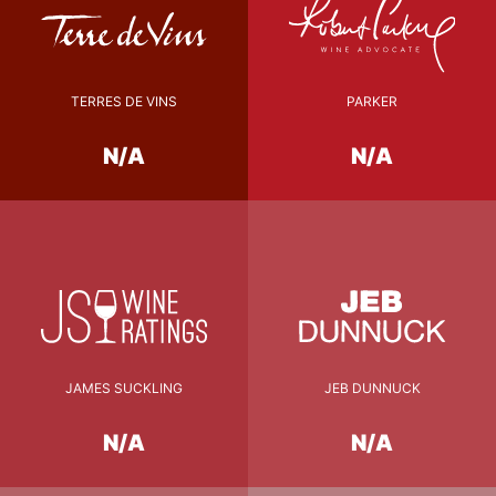
TERRES DE VINS
PARKER
N/A
N/A
JAMES SUCKLING
JEB DUNNUCK
N/A
N/A