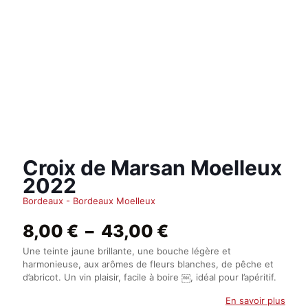
Croix de Marsan Moelleux
2022
Bordeaux - Bordeaux Moelleux
Plage
8,00
€
–
43,00
€
de
Une teinte jaune brillante, une bouche légère et
prix :
harmonieuse, aux arômes de fleurs blanches, de pêche et
8,00 €
d’abricot. Un vin plaisir, facile à boire ￼, idéal pour l’apéritif.
à
43,00 €
En savoir plus