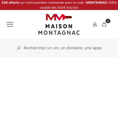
50€ offerts
sur votre première commande avec le code :
MONTAGNAC
(Offre
valable dès 500€ d'achat)
0