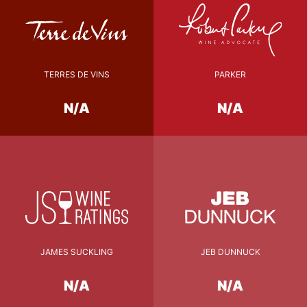
TERRES DE VINS
PARKER
N/A
N/A
JAMES SUCKLING
JEB DUNNUCK
N/A
N/A