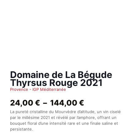
Domaine de La Bégude
Thyrsus Rouge 2021
Provence - IGP Méditerranée
Plage
24,00
€
–
144,00
€
de
La pureté cristalline du Mourvèdre d’altitude, un vin ciselé
prix :
par le millésime 2021 et révélé par l’amphore, offrant un
24,00 €
bouquet floral d’une intensité rare et une finale saline et
à
persistante.
144,00 €