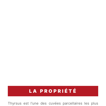
3 à 4 heures
carafage
Accord Mets & Vins
Un pigeonneau de Racan rôti, purée de panais et
son jus de cuisson réduit.
LA PROPRIÉTÉ
Thyrsus est l'une des cuvées parcellaires les plus