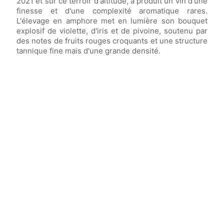
2021 et sur ce terroir d'altitude, a produit un vin d'une
finesse et d'une complexité aromatique rares.
L'élevage en amphore met en lumière son bouquet
explosif de violette, d'iris et de pivoine, soutenu par
des notes de fruits rouges croquants et une structure
tannique fine mais d'une grande densité.
Vin élevé en
amphores de terre cuite et de
grès
pendant
18 mois.
Vin avec un potentiel de garde exceptionnel
allant jusqu'à
40 ans et plus
.