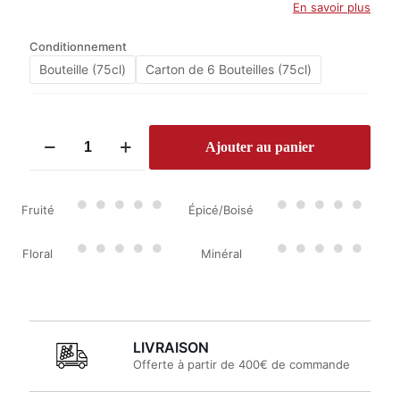
En savoir plus
Conditionnement
Bouteille (75cl)
Carton de 6 Bouteilles (75cl)
quantité
Ajouter au panier
de
Domaine
de
La
Fruité
Épicé/Boisé
Bégude
Thyrsus
Rouge
Floral
Minéral
2021
LIVRAISON
Offerte à partir de 400€ de commande