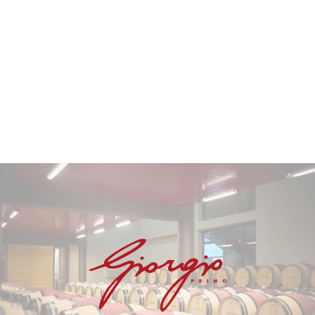
Vin avec un potentiel de garde exceptionnel
allant jusqu'à
30 ans et plus
.
Apogée estimée entre
2028 et 2055
.