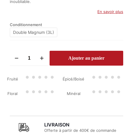
inoubliable.
En savoir plus
Conditionnement
Double Magnum (3L)
quantité
Ajouter au panier
de
Giorgio
Primo
2019
Fruité
Épicé/Boisé
Floral
Minéral
LIVRAISON
Offerte à partir de 400€ de commande