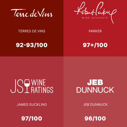
TERRES DE VINS
PARKER
92-93/100
97+/100
JAMES SUCKLING
JEB DUNNUCK
97/100
96/100