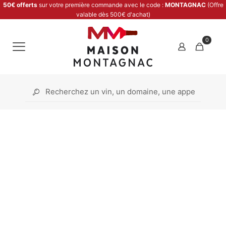
50€ offerts
sur votre première commande avec le code :
MONTAGNAC
(Offre
valable dès 500€ d'achat)
0