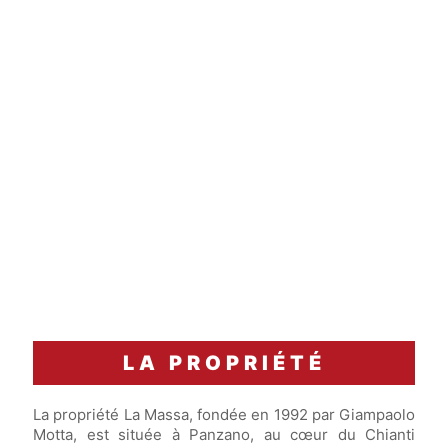
1 à 2 heures
carafage
Accord Mets & Vins
Carré d'agneau rôti.
LA PROPRIÉTÉ
La propriété La Massa, fondée en 1992 par Giampaolo
Motta, est située à Panzano, au cœur du Chianti