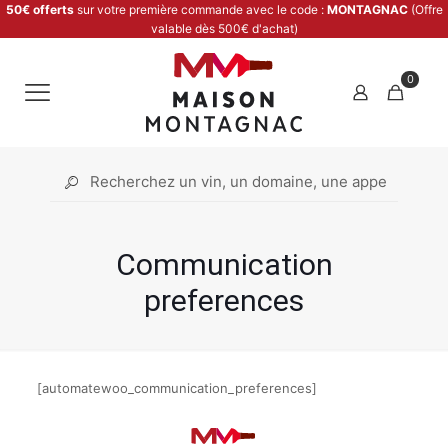
50€ offerts
sur votre première commande avec le code :
MONTAGNAC
(Offre
valable dès 500€ d'achat)
0
Communication
preferences
[automatewoo_communication_preferences]