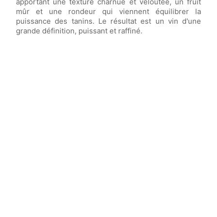
apportant une texture charnue et veloutée, un fruit
mûr et une rondeur qui viennent équilibrer la
puissance des tanins. Le résultat est un vin d'une
grande définition, puissant et raffiné.
Vin élevé en
fûts de chêne
(dont 66% de bois
neuf) pendant
15 mois.
Vin avec un potentiel de garde allant jusqu'à
30 ans
.