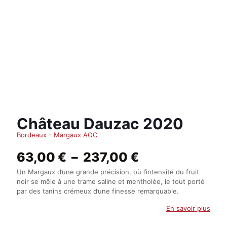
Château Dauzac 2020
Bordeaux - Margaux AOC
Plage
63,00
€
–
237,00
€
de
Un Margaux d’une grande précision, où l’intensité du fruit
prix :
noir se mêle à une trame saline et mentholée, le tout porté
63,00 €
par des tanins crémeux d’une finesse remarquable.
à
237,00 €
En savoir plus