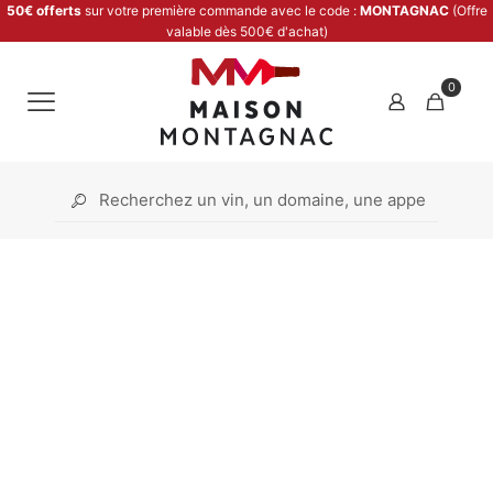
50€ offerts
sur votre première commande avec le code :
MONTAGNAC
(Offre
valable dès 500€ d'achat)
0