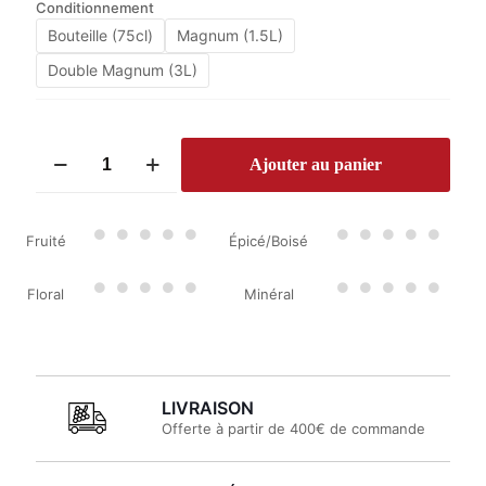
Conditionnement
Bouteille (75cl)
Magnum (1.5L)
Double Magnum (3L)
quantité
Ajouter au panier
de
Château
Dauzac
2020
Fruité
Épicé/Boisé
Floral
Minéral
LIVRAISON
Offerte à partir de 400€ de commande