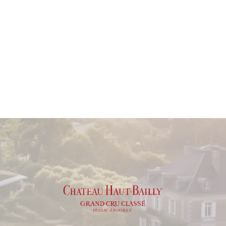
Vin avec un potentiel de garde allant jusqu'à
40 ans
.
Apogée estimée entre
2025 et 2055
.