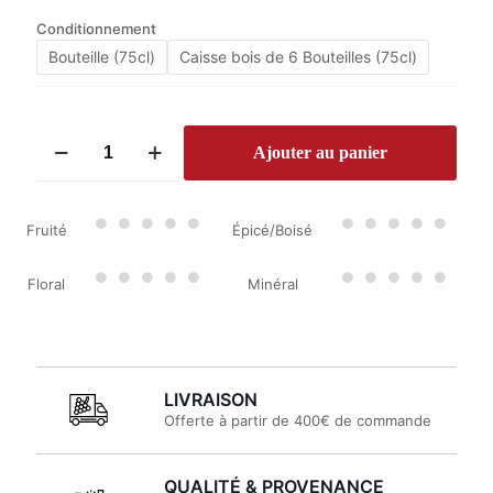
Conditionnement
Bouteille (75cl)
Caisse bois de 6 Bouteilles (75cl)
quantité
Ajouter au panier
de
Château
Haut-
Bailly
Fruité
Épicé/Boisé
2017
Floral
Minéral
LIVRAISON
Offerte à partir de 400€ de commande
QUALITÉ & PROVENANCE