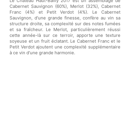
Le Château Haut-Bailly 2017 est un assemblage de
Cabernet Sauvignon (60%), Merlot (32%), Cabernet
Franc (4%) et Petit Verdot (4%). Le Cabernet
Sauvignon, d'une grande finesse, confère au vin sa
structure droite, sa complexité sur des notes fumées
et sa fraîcheur. Le Merlot, particulièrement réussi
cette année-là sur ce terroir, apporte une texture
soyeuse et un fruit éclatant. Le Cabernet Franc et le
Petit Verdot ajoutent une complexité supplémentaire
à ce vin d'une grande harmonie.
Vin élevé en
fûts de chêne français
(dont
50% de fûts neufs) pendant
16 mois.