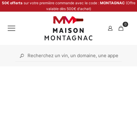
50€ offerts
sur votre première commande avec le code :
MONTAGNAC
(Offre
valable dès 500€ d'achat)
0