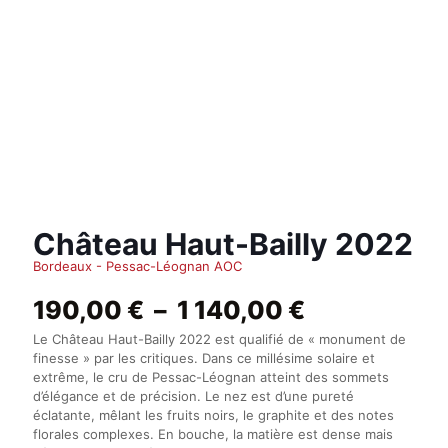
Château Haut-Bailly 2022
Bordeaux - Pessac-Léognan AOC
Plage
190,00
€
–
1 140,00
€
de
Le Château Haut-Bailly 2022 est qualifié de « monument de
prix :
finesse » par les critiques. Dans ce millésime solaire et
190,00 €
extrême, le cru de Pessac-Léognan atteint des sommets
à
d’élégance et de précision. Le nez est d’une pureté
1
éclatante, mêlant les fruits noirs, le graphite et des notes
140,00 €
florales complexes. En bouche, la matière est dense mais