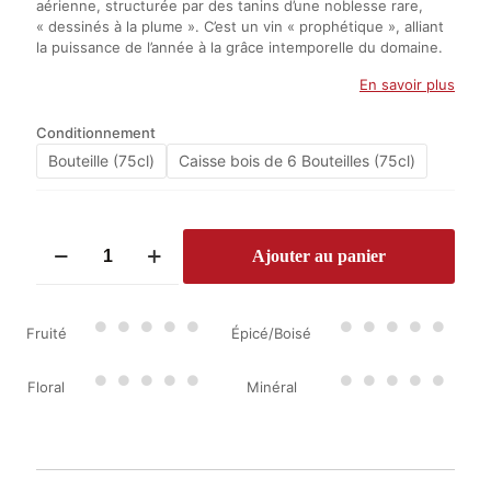
aérienne, structurée par des tanins d’une noblesse rare,
« dessinés à la plume ». C’est un vin « prophétique », alliant
la puissance de l’année à la grâce intemporelle du domaine.
En savoir plus
Conditionnement
Bouteille (75cl)
Caisse bois de 6 Bouteilles (75cl)
quantité
Ajouter au panier
de
Château
Haut-
Bailly
Fruité
Épicé/Boisé
2022
Floral
Minéral