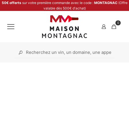
50€ offerts
sur votre première commande avec le code :
MONTAGNAC
(Offre
valable dès 500€ d'achat)
0