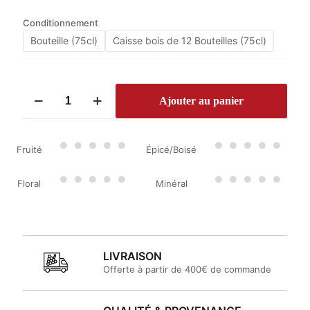
Conditionnement
Bouteille (75cl)
Caisse bois de 12 Bouteilles (75cl)
quantité
Ajouter au panier
de
Château
Haut
Marbuzet
Fruité
Épicé/Boisé
2019
Floral
Minéral
LIVRAISON
Offerte à partir de 400€ de commande