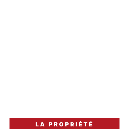
température
3 à 4 heures
carafage
Accord Mets & Vins
Un magret de canard laqué au miel et aux épices,
accompagné d'une purée de patates douces.
LA PROPRIÉTÉ