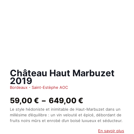
Château Haut Marbuzet
2019
Bordeaux - Saint-Estèphe AOC
Plage
59,00
€
–
649,00
€
de
Le style hédoniste et inimitable de Haut-Marbuzet dans un
prix :
millésime d’équilibre : un vin velouté et épicé, débordant de
59,00 €
fruits noirs mûrs et enrobé d’un boisé luxueux et séducteur.
à
649,00 €
En savoir plus