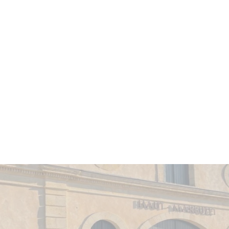
Vin avec un potentiel de garde allant jusqu'à
25 ans
.
Apogée estimée entre
2028 et 2045
.