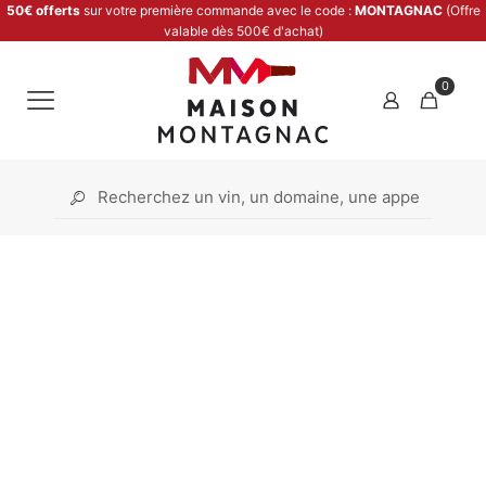
50€ offerts
sur votre première commande avec le code :
MONTAGNAC
(Offre
valable dès 500€ d'achat)
0