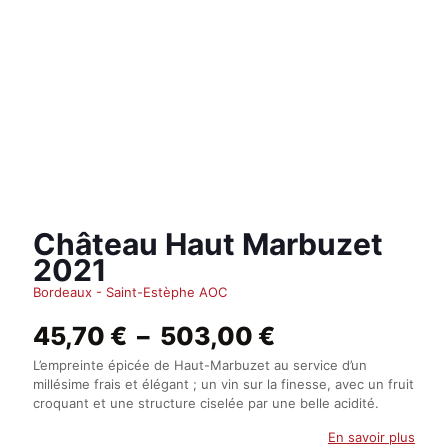
Château Haut Marbuzet
2021
Bordeaux - Saint-Estèphe AOC
Plage
45,70
€
–
503,00
€
de
L’empreinte épicée de Haut-Marbuzet au service d’un
prix :
millésime frais et élégant ; un vin sur la finesse, avec un fruit
45,70 €
croquant et une structure ciselée par une belle acidité.
à
503,00 €
En savoir plus