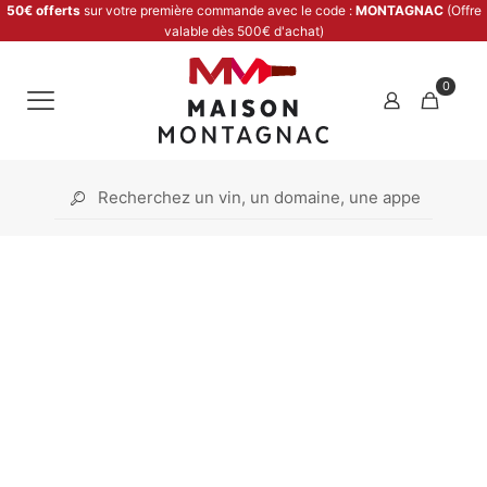
50€ offerts
sur votre première commande avec le code :
MONTAGNAC
(Offre
valable dès 500€ d'achat)
0