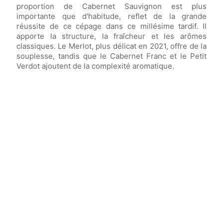
proportion de Cabernet Sauvignon est plus
importante que d'habitude, reflet de la grande
réussite de ce cépage dans ce millésime tardif. Il
apporte la structure, la fraîcheur et les arômes
classiques. Le Merlot, plus délicat en 2021, offre de la
souplesse, tandis que le Cabernet Franc et le Petit
Verdot ajoutent de la complexité aromatique.
Vin élevé en
fûts de chêne français 100%
neufs
pendant
18 mois.
Vin avec un potentiel de garde allant jusqu'à
20 ans
.