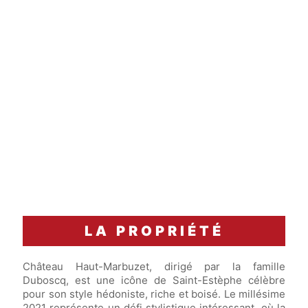
Accord Mets & Vins
Un magret de canard simplement rosé, sauce
aux cerises.
LA PROPRIÉTÉ
Château Haut-Marbuzet, dirigé par la famille
Duboscq, est une icône de Saint-Estèphe célèbre
pour son style hédoniste, riche et boisé. Le millésime
2021 représente un défi stylistique intéressant, où la