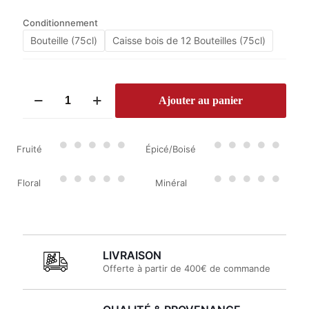
Conditionnement
Bouteille (75cl)
Caisse bois de 12 Bouteilles (75cl)
quantité
Ajouter au panier
de
Château
Haut
Marbuzet
Fruité
Épicé/Boisé
2021
Floral
Minéral
LIVRAISON
Offerte à partir de 400€ de commande