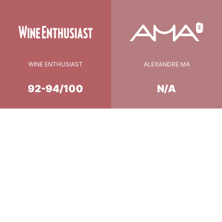
WINE ENTHUSIAST
ALEXANDRE MA
92-94/100
N/A
Conseil de Dégustation
16°c
température
2 heures
carafage