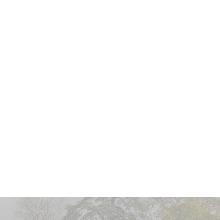
Vin élevé en
fûts de chêne français
pendant
12 mois.
Vin avec un potentiel de garde de
20 ans
.
Apogée estimée entre
2027 et 2042
.