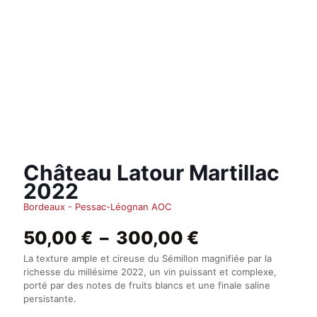
Château Latour Martillac
2022
Bordeaux - Pessac-Léognan AOC
Plage
50,00
€
–
300,00
€
de
La texture ample et cireuse du Sémillon magnifiée par la
prix :
richesse du millésime 2022, un vin puissant et complexe,
50,00 €
porté par des notes de fruits blancs et une finale saline
à
persistante.
300,00 €