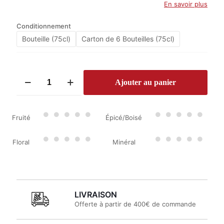
En savoir plus
Conditionnement
Bouteille (75cl)
Carton de 6 Bouteilles (75cl)
quantité
Ajouter au panier
de
Château
Latour
Martillac
Fruité
Épicé/Boisé
2022
Floral
Minéral
LIVRAISON
Offerte à partir de 400€ de commande