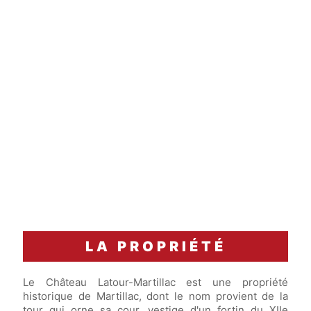
carafage
Accord Mets & Vins
Vol-au-vent de ris de veau et homard avec une
sauce crémée aux champignons.
LA PROPRIÉTÉ
Le Château Latour-Martillac est une propriété
historique de Martillac, dont le nom provient de la
tour qui orne sa cour, vestige d'un fortin du XIIe