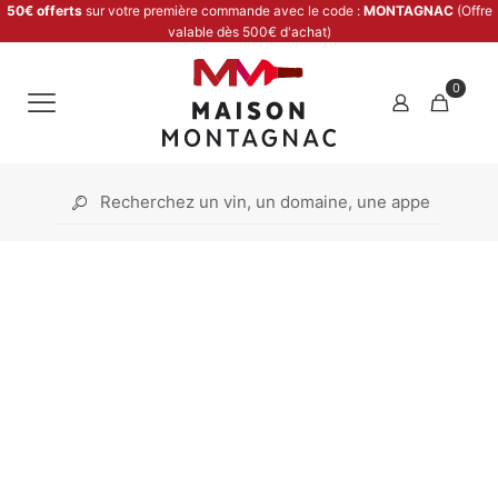
50€ offerts
sur votre première commande avec le code :
MONTAGNAC
(Offre
valable dès 500€ d'achat)
0