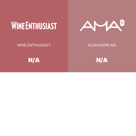
WINE ENTHUSIAST
ALEXANDRE MA
N/A
N/A
Conseil de Dégustation
10-12°c
température
45 min.