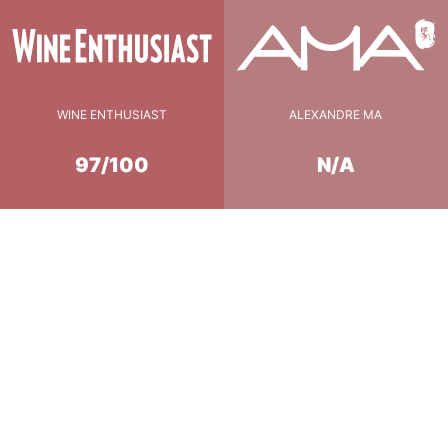
WINE ENTHUSIAST
ALEXANDRE MA
97/100
N/A
llée