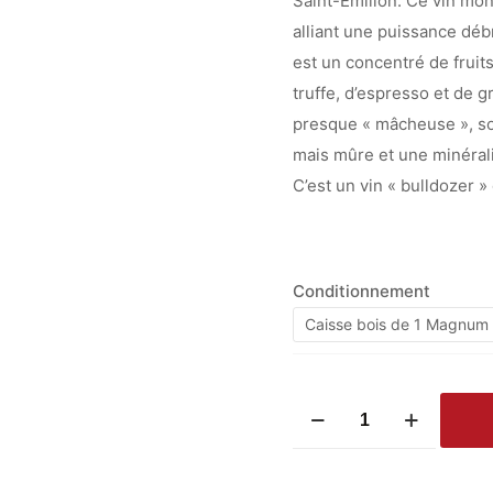
Saint-Émilion. Ce vin mon
alliant une puissance déb
est un concentré de fruits
truffe, d’espresso et de g
presque « mâcheuse », so
mais mûre et une minérali
C’est un vin « bulldozer » 
Conditionnement
Caisse bois de 1 Magnum 
quantité
de
Château