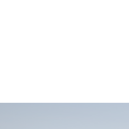
Vin élevé en
barriques de
chêne français
(dont 80% à
100% de fûts neufs) pendant
24 mois.