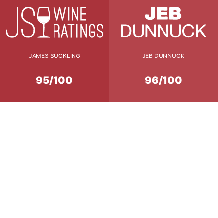
JAMES SUCKLING
JEB DUNNUCK
95/100
96/100
Accord Mets & Vins
3 à 5
heures
Côte de bœuf maturée gri
carafage