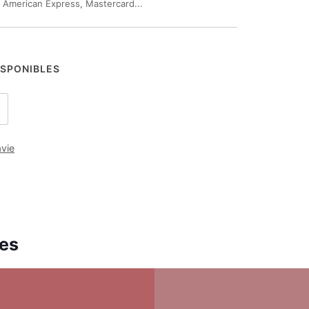
, American Express, Mastercard...
ISPONIBLES
avie
ues