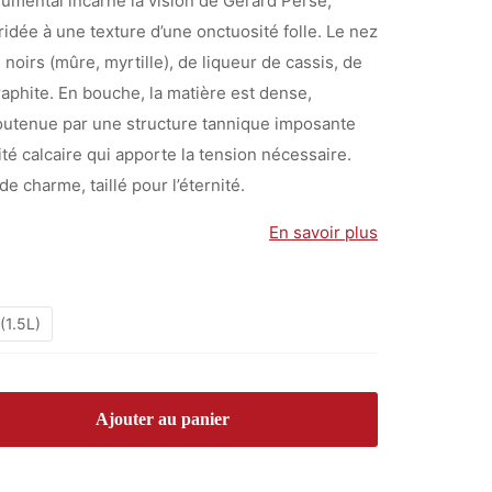
umental incarne la vision de Gérard Perse,
ridée à une texture d’une onctuosité folle. Le nez
 noirs (mûre, myrtille), de liqueur de cassis, de
raphite. En bouche, la matière est dense,
utenue par une structure tannique imposante
té calcaire qui apporte la tension nécessaire.
de charme, taillé pour l’éternité.
En savoir plus
(1.5L)
Ajouter au panier