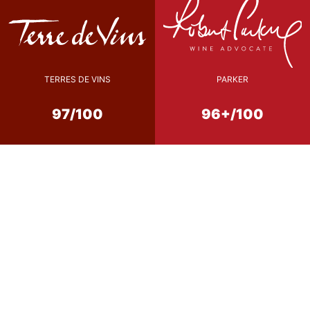
TERRES DE VINS
PARKER
97/100
96+/100
Conseil de Dégustation
16-18 °C
température