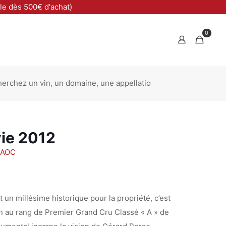
ble dès 500€ d'achat)
0
ie 2012
n AOC
 un millésime historique pour la propriété, c’est
on au rang de Premier Grand Cru Classé « A » de