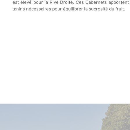
est élevé pour la Rive Droite. Ces Cabernets apportent 
tanins nécessaires pour équilibrer la sucrosité du fruit.
Vin avec un potentiel de garde
immense allant jusqu'à
40 ans
et plus
.