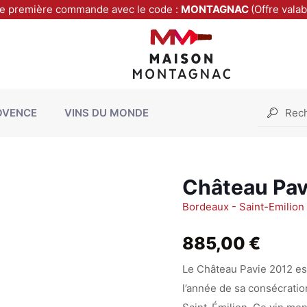
re première commande avec le code :
MONTAGNAC
(Offre vala
OVENCE
VINS DU MONDE
Château Pav
Bordeaux - Saint-Emilio
885,00
€
Le Château Pavie 2012 est
l’année de sa consécrati