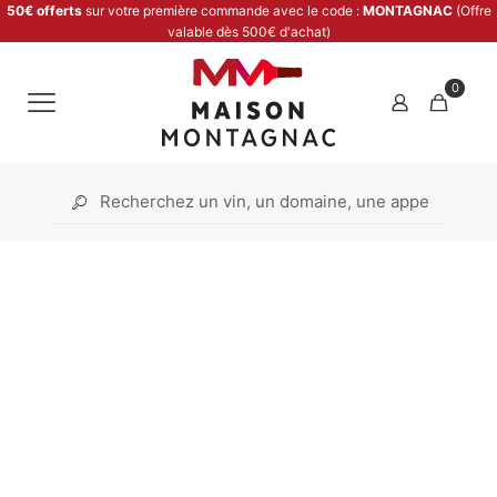
50€ offerts
sur votre première commande avec le code :
MONTAGNAC
(Offre
valable dès 500€ d'achat)
0