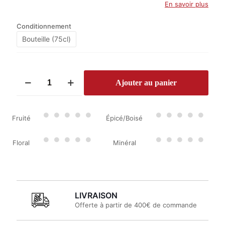
En savoir plus
Conditionnement
Bouteille (75cl)
quantité
Ajouter au panier
de
Connetable
du
Château
Fruité
Épicé/Boisé
Talbot
2016
Floral
Minéral
LIVRAISON
Offerte à partir de 400€ de commande