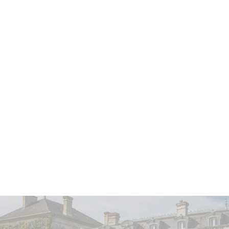
Vin élevé en
fûts de chêne français
pendant
15 mois.
Vin avec un potentiel de garde allant jusqu'à
20 ans
.
Apogée estimée entre
2022 et 2036
.