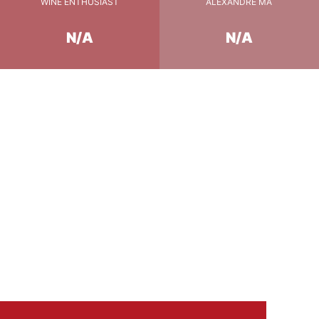
WINE ENTHUSIAST
ALEXANDRE MA
N/A
N/A
 de sel, simplement
s huiles d'olive.