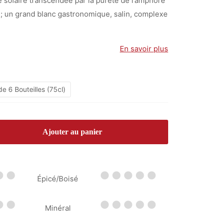
e solaire transcendée par la pureté de l’amphore
prix :
40,00 €
e ; un grand blanc gastronomique, salin, complexe
34,90 €
à
à
240,00 €
210,00 €
En savoir plus
e 6 Bouteilles (75cl)
Ajouter au panier
Épicé/Boisé
Minéral