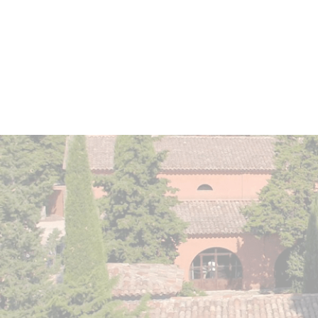
Vin élevé en
amphores de
terre cuite et de grès
pendant
6-8 mois.