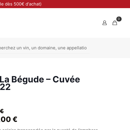
ble dès 500€ d'achat)
0
La Bégude – Cuvée
022
Plage
€
Plage
,00
de
€
de
prix :