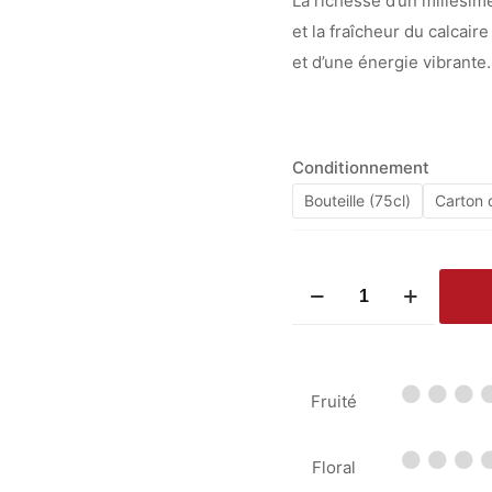
La richesse d’un millésim
et la fraîcheur du calcair
et d’une énergie vibrante.
Conditionnement
Bouteille (75cl)
Carton d
quantité
de
Domaine
de
Fruité
La
Bégude
-
Floral