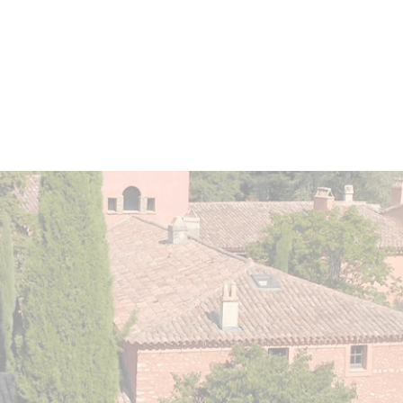
Vin avec un potentiel de garde
exceptionnel allant jusqu'à
20
ans et plus
.