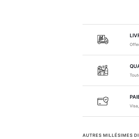
Cuvée
Amphore
2022
LIV
Offe
QUA
Tout
PAI
Visa
AUTRES MILLÉSIMES D