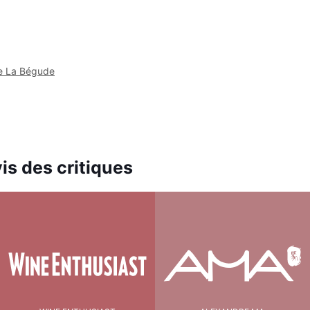
de La Bégude
s des critiques