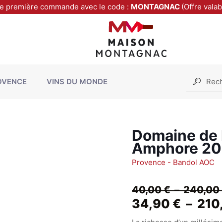
re première commande avec le code :
MONTAGNAC
(Offre vala
OVENCE
VINS DU MONDE
Domaine de 
Amphore 2
Provence - Bandol AOC
40,00
€
–
240,00
34,90
€
–
210