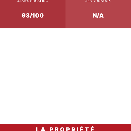
JAMES SUCKLING
JEB DUNNUCK
93/100
N/A
Accord Mets & Vins
1 heure
Un loup de mer en croûte
carafage
arrosé d'une des meilleure
LA PROPRIÉTÉ