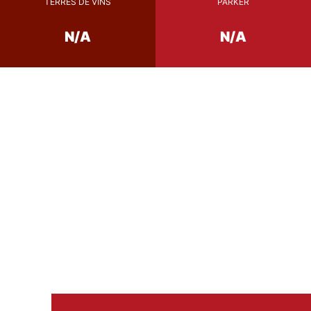
TERRES DE VINS
PARKER
N/A
N/A
Conseil de Dégustation
10-12°c
température