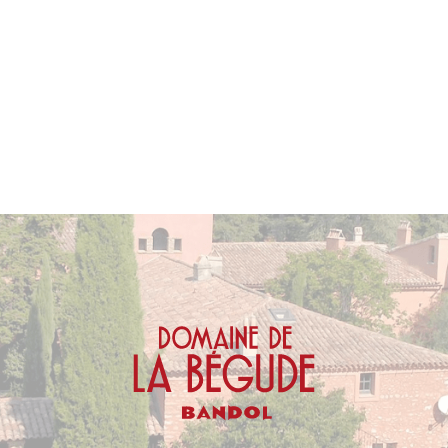
allant jusqu'à
15 ans et plus
.
Apogée estimée entre
2024 et 2035
.