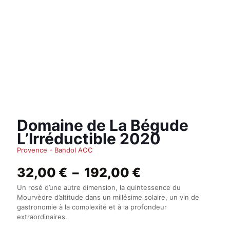
Domaine de La Bégude
L’Irréductible 2020
Provence - Bandol AOC
Plage
32,00
€
–
192,00
€
de
Un rosé d’une autre dimension, la quintessence du
prix :
Mourvèdre d’altitude dans un millésime solaire, un vin de
32,00 €
gastronomie à la complexité et à la profondeur
à
extraordinaires.
192,00 €