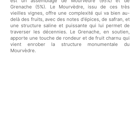
est un assemblage de Mourvèdre (95%) et de
Grenache (5%). Le Mourvèdre, issu de ces très
vieilles vignes, offre une complexité qui va bien au-
delà des fruits, avec des notes d'épices, de safran, et
une structure saline et puissante qui lui permet de
traverser les décennies. Le Grenache, en soutien,
apporte une touche de rondeur et de fruit charnu qui
vient enrober la structure monumentale du
Mourvèdre.
Vin élevé sur lies fines en
cuve inox
avec
bâtonnages réguliers.
Vin avec un potentiel de garde exceptionnel