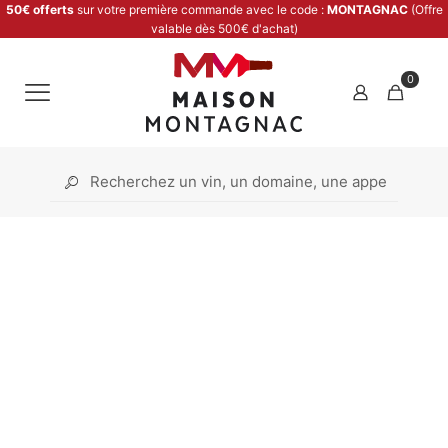
50€ offerts
sur votre première commande avec le code :
MONTAGNAC
(Offre
valable dès 500€ d'achat)
0