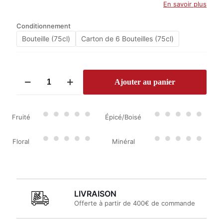
En savoir plus
Conditionnement
Bouteille (75cl)
Carton de 6 Bouteilles (75cl)
quantité
Ajouter au panier
de
Domaine
de
La
Fruité
Épicé/Boisé
Bégude
L’Irréductible
2020
Floral
Minéral
LIVRAISON
Offerte à partir de 400€ de commande